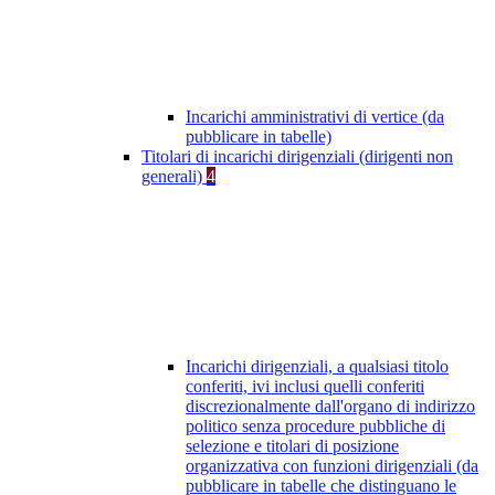
Incarichi amministrativi di vertice (da
pubblicare in tabelle)
Titolari di incarichi dirigenziali (dirigenti non
generali)
4
Incarichi dirigenziali, a qualsiasi titolo
conferiti, ivi inclusi quelli conferiti
discrezionalmente dall'organo di indirizzo
politico senza procedure pubbliche di
selezione e titolari di posizione
organizzativa con funzioni dirigenziali (da
pubblicare in tabelle che distinguano le