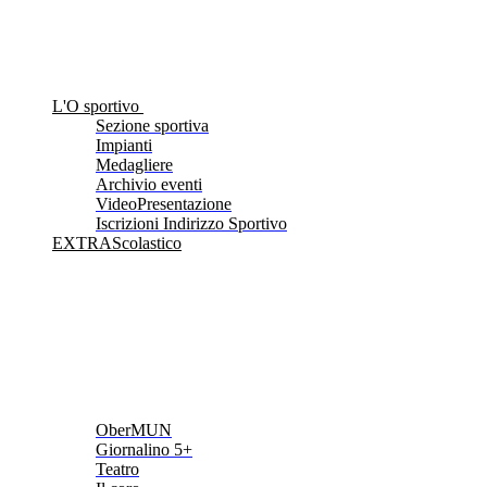
L'O sportivo
Sezione sportiva
Impianti
Medagliere
Archivio eventi
VideoPresentazione
Iscrizioni Indirizzo Sportivo
EXTRAScolastico
OberMUN
Giornalino 5+
Teatro