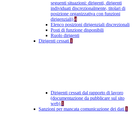
seguenti situazioni: dirigenti, dirigenti
individuati discrezionalmente, titolari di
posizione organizzativa con funzioni
dirigenziali)
4
Elenco posizioni dirigenziali discrezionali
Posti di funzione disponibili
Ruolo dirigenti
Dirigenti cessati
1
Dirigenti cessati dal rapporto di lavoro
(documentazione da pubblicare sul sito
web)
1
Sanzioni per mancata comunicazione dei dati
1