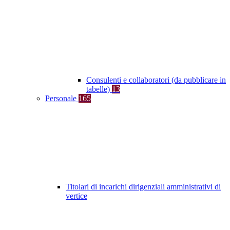
Consulenti e collaboratori (da pubblicare in
tabelle)
13
Personale
165
Titolari di incarichi dirigenziali amministrativi di
vertice