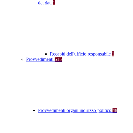
dei dati
1
Recapiti dell'ufficio responsabile
1
Provvedimenti
515
Provvedimenti organi indirizzo-politico
48