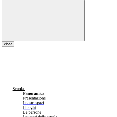
close
Scuola
Panoramica
Presentazione
I nostri spazi
I luoghi
Le persone
I numeri della scuola