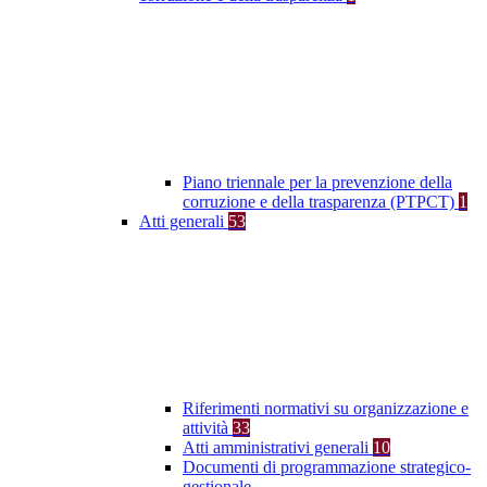
Piano triennale per la prevenzione della
corruzione e della trasparenza (PTPCT)
1
Atti generali
53
Riferimenti normativi su organizzazione e
attività
33
Atti amministrativi generali
10
Documenti di programmazione strategico-
gestionale