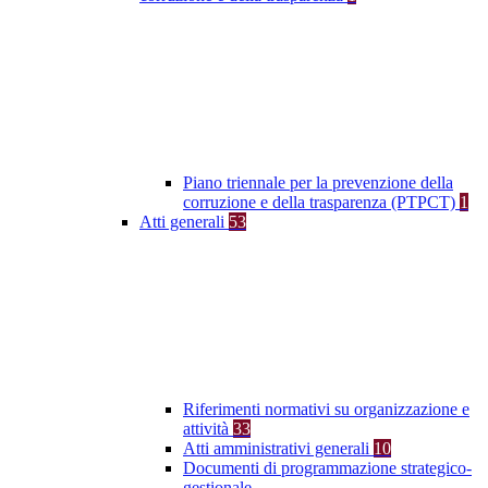
Piano triennale per la prevenzione della
corruzione e della trasparenza (PTPCT)
1
Atti generali
53
Riferimenti normativi su organizzazione e
attività
33
Atti amministrativi generali
10
Documenti di programmazione strategico-
gestionale