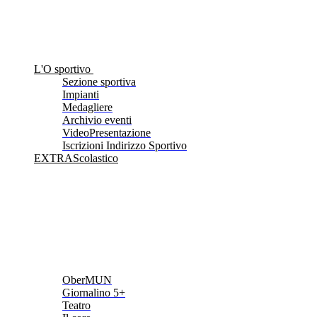
L'O sportivo
Sezione sportiva
Impianti
Medagliere
Archivio eventi
VideoPresentazione
Iscrizioni Indirizzo Sportivo
EXTRAScolastico
OberMUN
Giornalino 5+
Teatro