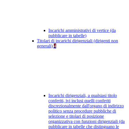
Incarichi amministrativi di vertice (da
pubblicare in tabelle)
Titolari di incarichi dirigenziali (dirigenti non
generali)
4
Incarichi dirigenziali, a qualsiasi titolo
conferiti, ivi inclusi quelli conferiti
discrezionalmente dall'organo di indirizzo
politico senza procedure pubbliche di
selezione e titolari di posizione
organizzativa con funzioni dirigenziali (da
pubblicare in tabelle che distinguano le