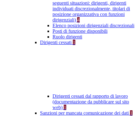
seguenti situazioni: dirigenti, dirigenti
individuati discrezionalmente, titolari di
posizione organizzativa con funzioni
dirigenziali)
4
Elenco posizioni dirigenziali discrezionali
Posti di funzione disponibili
Ruolo dirigenti
Dirigenti cessati
1
Dirigenti cessati dal rapporto di lavoro
(documentazione da pubblicare sul sito
web)
1
Sanzioni per mancata comunicazione dei dati
1