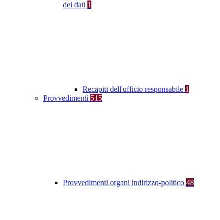
dei dati
1
Recapiti dell'ufficio responsabile
1
Provvedimenti
515
Provvedimenti organi indirizzo-politico
48