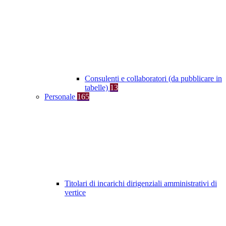
Consulenti e collaboratori (da pubblicare in
tabelle)
13
Personale
165
Titolari di incarichi dirigenziali amministrativi di
vertice