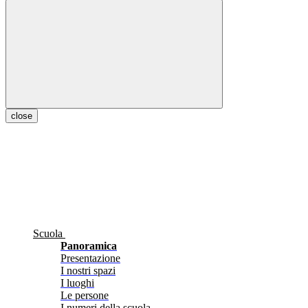
close
Scuola
Panoramica
Presentazione
I nostri spazi
I luoghi
Le persone
I numeri della scuola