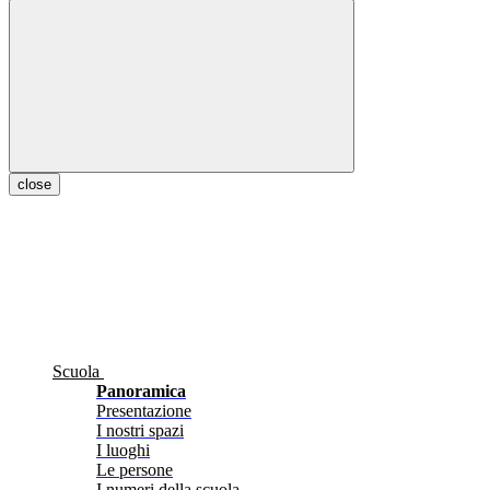
close
Scuola
Panoramica
Presentazione
I nostri spazi
I luoghi
Le persone
I numeri della scuola