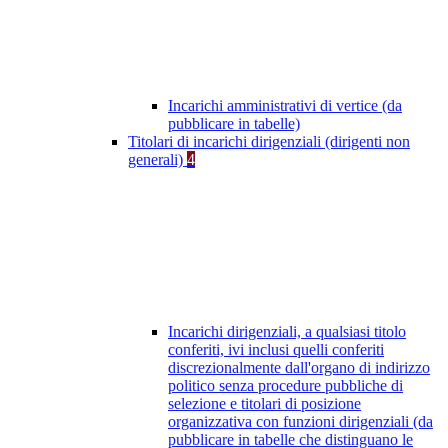
Incarichi amministrativi di vertice (da
pubblicare in tabelle)
Titolari di incarichi dirigenziali (dirigenti non
generali)
4
Incarichi dirigenziali, a qualsiasi titolo
conferiti, ivi inclusi quelli conferiti
discrezionalmente dall'organo di indirizzo
politico senza procedure pubbliche di
selezione e titolari di posizione
organizzativa con funzioni dirigenziali (da
pubblicare in tabelle che distinguano le