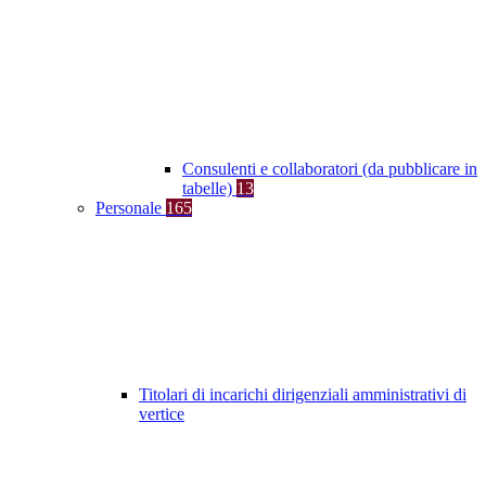
Consulenti e collaboratori (da pubblicare in
tabelle)
13
Personale
165
Titolari di incarichi dirigenziali amministrativi di
vertice