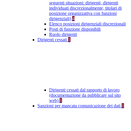
seguenti situazioni: dirigenti, dirigenti
individuati discrezionalmente, titolari di
posizione organizzativa con funzioni
dirigenziali)
4
Elenco posizioni dirigenziali discrezionali
Posti di funzione disponibili
Ruolo dirigenti
Dirigenti cessati
1
Dirigenti cessati dal rapporto di lavoro
(documentazione da pubblicare sul sito
web)
1
Sanzioni per mancata comunicazione dei dati
1