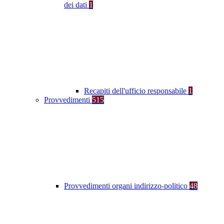
dei dati
1
Recapiti dell'ufficio responsabile
1
Provvedimenti
515
Provvedimenti organi indirizzo-politico
48