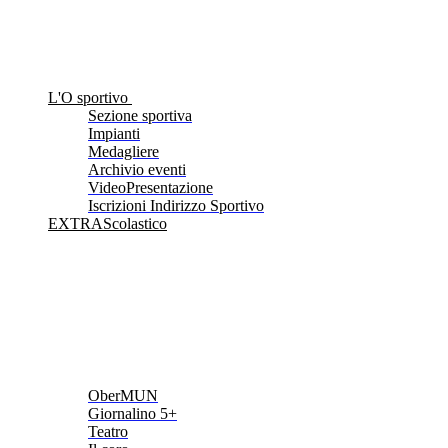
L'O sportivo
Sezione sportiva
Impianti
Medagliere
Archivio eventi
VideoPresentazione
Iscrizioni Indirizzo Sportivo
EXTRAScolastico
OberMUN
Giornalino 5+
Teatro