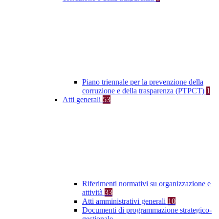
Piano triennale per la prevenzione della
corruzione e della trasparenza (PTPCT)
1
Atti generali
53
Riferimenti normativi su organizzazione e
attività
33
Atti amministrativi generali
10
Documenti di programmazione strategico-
gestionale