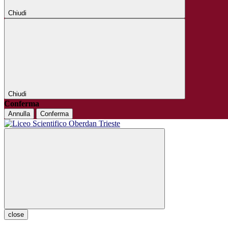
Chiudi
Chiudi
Conferma
Annulla
Conferma
close