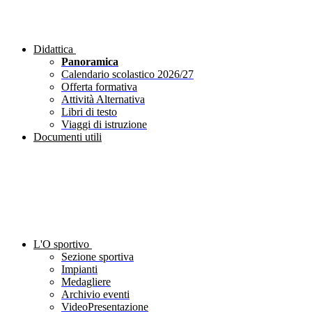
Didattica
Panoramica
Calendario scolastico 2026/27
Offerta formativa
Attività Alternativa
Libri di testo
Viaggi di istruzione
Documenti utili
L'O sportivo
Sezione sportiva
Impianti
Medagliere
Archivio eventi
VideoPresentazione