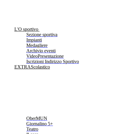
L'O sportivo
Sezione sportiva
Impianti
Medagliere
Archivio eventi
VideoPresentazione
Iscrizioni Indirizzo Sportivo
EXTRAScolastico
OberMUN
Giornalino 5+
Teatro