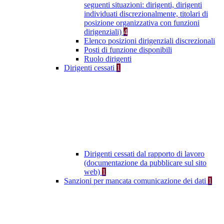
seguenti situazioni: dirigenti, dirigenti
individuati discrezionalmente, titolari di
posizione organizzativa con funzioni
dirigenziali)
4
Elenco posizioni dirigenziali discrezionali
Posti di funzione disponibili
Ruolo dirigenti
Dirigenti cessati
1
Dirigenti cessati dal rapporto di lavoro
(documentazione da pubblicare sul sito
web)
1
Sanzioni per mancata comunicazione dei dati
1