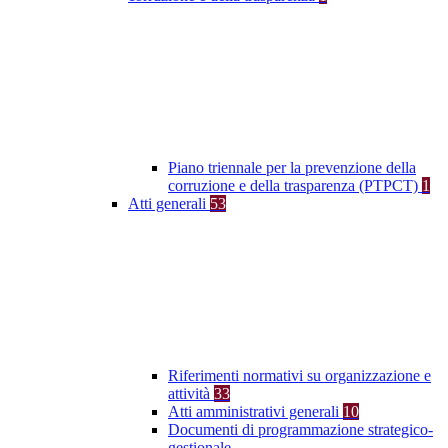
Piano triennale per la prevenzione della
corruzione e della trasparenza (PTPCT)
1
Atti generali
53
Riferimenti normativi su organizzazione e
attività
33
Atti amministrativi generali
10
Documenti di programmazione strategico-
gestionale