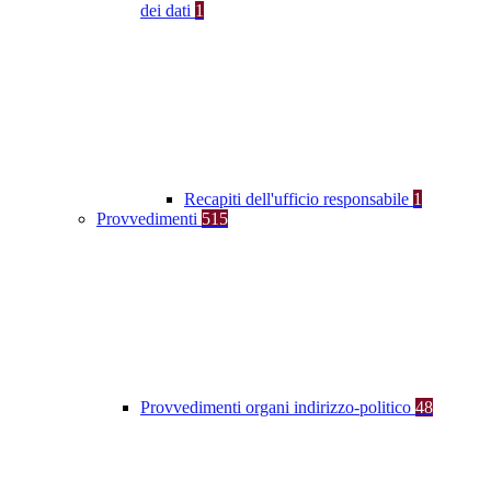
dei dati
1
Recapiti dell'ufficio responsabile
1
Provvedimenti
515
Provvedimenti organi indirizzo-politico
48