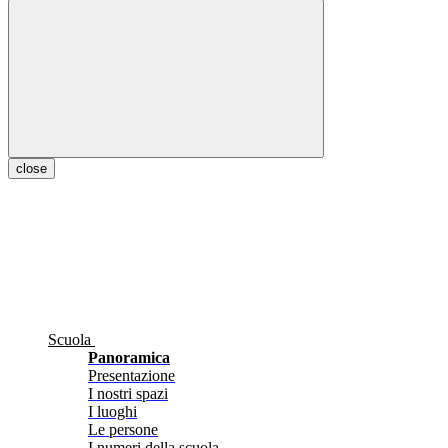
close
Scuola
Panoramica
Presentazione
I nostri spazi
I luoghi
Le persone
I numeri della scuola