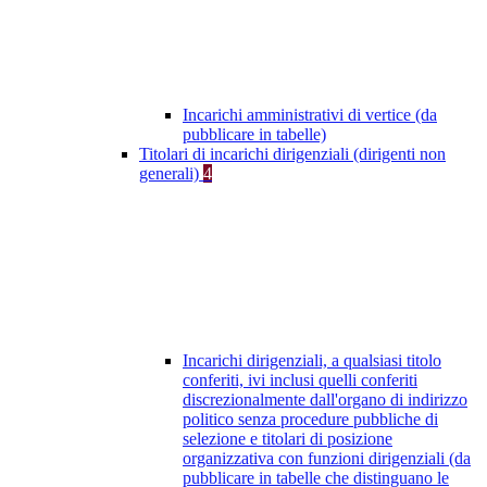
Incarichi amministrativi di vertice (da
pubblicare in tabelle)
Titolari di incarichi dirigenziali (dirigenti non
generali)
4
Incarichi dirigenziali, a qualsiasi titolo
conferiti, ivi inclusi quelli conferiti
discrezionalmente dall'organo di indirizzo
politico senza procedure pubbliche di
selezione e titolari di posizione
organizzativa con funzioni dirigenziali (da
pubblicare in tabelle che distinguano le