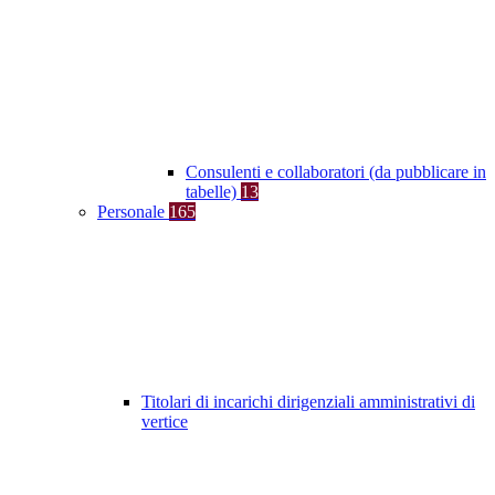
Consulenti e collaboratori (da pubblicare in
tabelle)
13
Personale
165
Titolari di incarichi dirigenziali amministrativi di
vertice