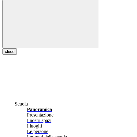
close
Scuola
Panoramica
Presentazione
I nostri spazi
I luoghi
Le persone
I numeri della scuola