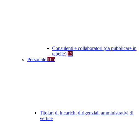
Consulenti e collaboratori (da pubblicare in
tabelle)
13
Personale
165
Titolari di incarichi dirigenziali amministrativi di
vertice