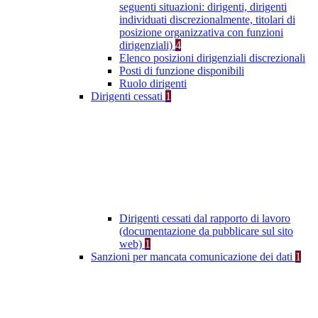
seguenti situazioni: dirigenti, dirigenti
individuati discrezionalmente, titolari di
posizione organizzativa con funzioni
dirigenziali)
4
Elenco posizioni dirigenziali discrezionali
Posti di funzione disponibili
Ruolo dirigenti
Dirigenti cessati
1
Dirigenti cessati dal rapporto di lavoro
(documentazione da pubblicare sul sito
web)
1
Sanzioni per mancata comunicazione dei dati
1