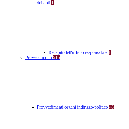
dei dati
1
Recapiti dell'ufficio responsabile
1
Provvedimenti
515
Provvedimenti organi indirizzo-politico
48