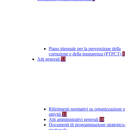
Piano triennale per la prevenzione della
corruzione e della trasparenza (PTPCT)
1
Atti generali
53
Riferimenti normativi su organizzazione e
attività
33
Atti amministrativi generali
10
Documenti di programmazione strategico-
gestionale