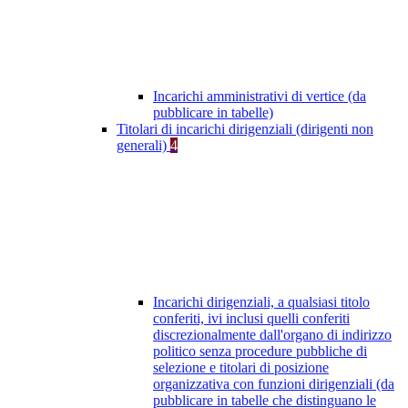
Incarichi amministrativi di vertice (da
pubblicare in tabelle)
Titolari di incarichi dirigenziali (dirigenti non
generali)
4
Incarichi dirigenziali, a qualsiasi titolo
conferiti, ivi inclusi quelli conferiti
discrezionalmente dall'organo di indirizzo
politico senza procedure pubbliche di
selezione e titolari di posizione
organizzativa con funzioni dirigenziali (da
pubblicare in tabelle che distinguano le