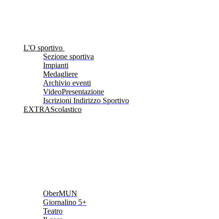
L'O sportivo
Sezione sportiva
Impianti
Medagliere
Archivio eventi
VideoPresentazione
Iscrizioni Indirizzo Sportivo
EXTRAScolastico
OberMUN
Giornalino 5+
Teatro