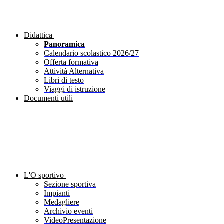
Didattica
Panoramica
Calendario scolastico 2026/27
Offerta formativa
Attività Alternativa
Libri di testo
Viaggi di istruzione
Documenti utili
L'O sportivo
Sezione sportiva
Impianti
Medagliere
Archivio eventi
VideoPresentazione