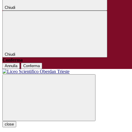
Chiudi
Chiudi
Conferma
Annulla
Conferma
close