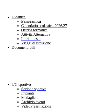
Didattica
Panoramica
Calendario scolastico 2026/27
Offerta formativa
Attività Alternativa
Libri di testo
Viaggi di istruzione
Documenti utili
L'O sportivo
Sezione sportiva
Impianti
Medagliere
Archivio eventi
VideoPresentazione