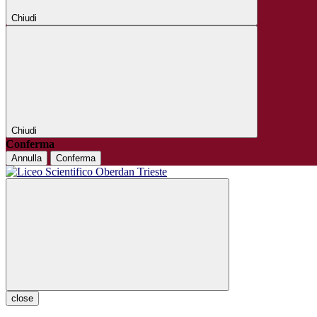
Chiudi
Chiudi
Conferma
Annulla
Conferma
close