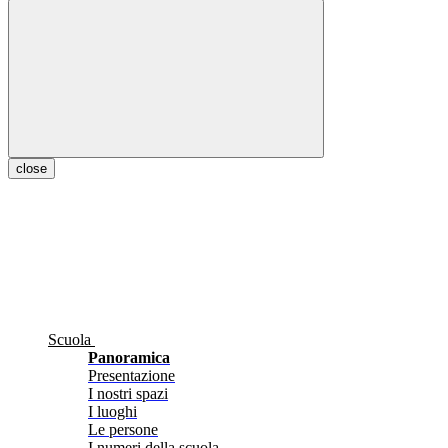
close
Scuola
Panoramica
Presentazione
I nostri spazi
I luoghi
Le persone
I numeri della scuola