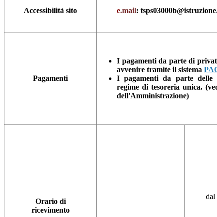
Accessibilità sito
e
.mail
: tsps03000b@istruzione.
I pagamenti da parte di privati
avvenire tramite il sistema
PAG
Pagamenti
I pagamenti da parte delle 
regime di tesoreria unica. (v
dell'Amministrazione)
dal
Orario di
ricevimento