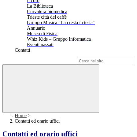
Il coro
La Biblioteca
Curvatura biomedica
Trieste città del caffè
Gruppo Musica "La cresta in testa"
Annuario
Museo di Fisica
Whiz Kids – Gruppo Informatica
Eventi passati
Contatti
Campo di ricerca per le pagine del sito
Home
>
Contatti ed orario uffici
Contatti ed orario uffici