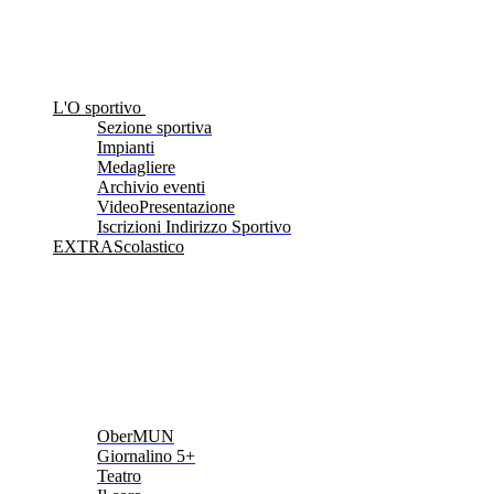
L'O sportivo
Sezione sportiva
Impianti
Medagliere
Archivio eventi
VideoPresentazione
Iscrizioni Indirizzo Sportivo
EXTRAScolastico
OberMUN
Giornalino 5+
Teatro