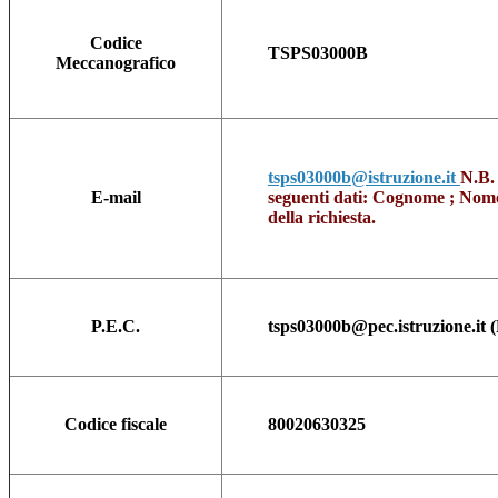
Codice
TSPS03000B
Meccanografico
tsps03000b@istruzione.it
N.B. 
E-mail
seguenti dati: Cognome ; Nome ;
della richiesta.
P.E.C.
tsps03000b@pec.istruzione.it (
Codice fiscale
80020630325