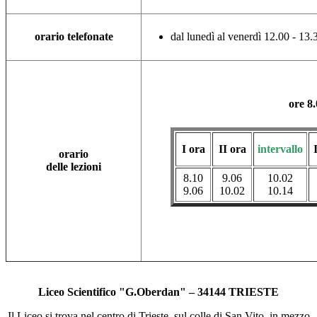
orario telefonate
dal lunedì al venerdì 12.00 - 13.
ore 8.
I ora
II ora
intervallo
orario
delle lezioni
8.10
9.06
10.02
9.06
10.02
10.14
Liceo Scientifico "G.Oberdan"
– 34144 TRIESTE
Il Liceo si trova nel centro di Trieste, sul colle di San Vito, in mezzo