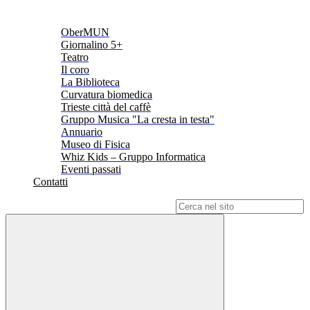
OberMUN
Giornalino 5+
Teatro
Il coro
La Biblioteca
Curvatura biomedica
Trieste città del caffè
Gruppo Musica "La cresta in testa"
Annuario
Museo di Fisica
Whiz Kids – Gruppo Informatica
Eventi passati
Contatti
Campo di ricerca per le pagine del sito