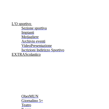
L'O sportivo
Sezione sportiva
Impianti
Medagliere
Archivio eventi
VideoPresentazione
Iscrizioni Indirizzo Sportivo
EXTRAScolastico
OberMUN
Giornalino 5+
Teatro