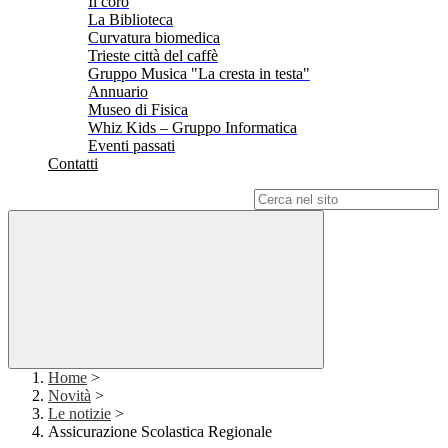
Il coro
La Biblioteca
Curvatura biomedica
Trieste città del caffè
Gruppo Musica "La cresta in testa"
Annuario
Museo di Fisica
Whiz Kids – Gruppo Informatica
Eventi passati
Contatti
Campo di ricerca per le pagine del sito
Home
>
Novità
>
Le notizie
>
Assicurazione Scolastica Regionale