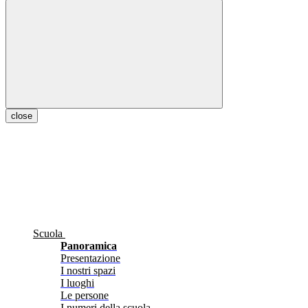
close
Scuola
Panoramica
Presentazione
I nostri spazi
I luoghi
Le persone
I numeri della scuola