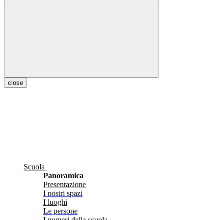
close
Scuola
Panoramica
Presentazione
I nostri spazi
I luoghi
Le persone
I numeri della scuola