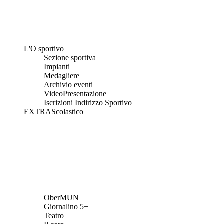
L'O sportivo
Sezione sportiva
Impianti
Medagliere
Archivio eventi
VideoPresentazione
Iscrizioni Indirizzo Sportivo
EXTRAScolastico
OberMUN
Giornalino 5+
Teatro