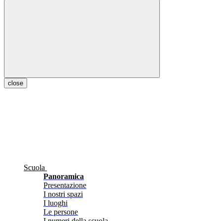
close
Scuola
Panoramica
Presentazione
I nostri spazi
I luoghi
Le persone
I numeri della scuola