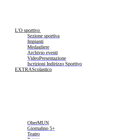
L'O sportivo
Sezione sportiva
Impianti
Medagliere
Archivio eventi
VideoPresentazione
Iscrizioni Indirizzo Sportivo
EXTRAScolastico
OberMUN
Giornalino 5+
Teatro