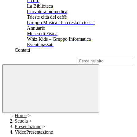
Il coro
La Biblioteca
Curvatura biomedica
Trieste città del caffè
Gruppo Musica "La cresta in testa"
Annuario
Museo di Fisica
Whiz Kids – Gruppo Informatica
Eventi passati
Contatti
Campo di ricerca per le pagine del sito
Home
>
Scuola
>
Presentazione
>
VideoPresentazione