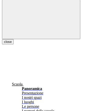
close
Scuola
Panoramica
Presentazione
I nostri spazi
I luoghi
Le persone
I numeri della scuola