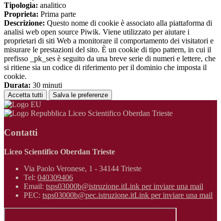
Tipologia:
analitico
Proprieta:
Prima parte
Descrizione:
Questo nome di cookie è associato alla piattaforma di
analisi web open source Piwik. Viene utilizzato per aiutare i
proprietari di siti Web a monitorare il comportamento dei visitatori e
misurare le prestazioni del sito. È un cookie di tipo pattern, in cui il
prefisso _pk_ses è seguito da una breve serie di numeri e lettere, che
si ritiene sia un codice di riferimento per il dominio che imposta il
cookie.
Durata:
30 minuti
Accetta tutti
Salva le preferenze
Liceo Scientifico Oberdan Trieste
Contatti
Liceo Scientifico Oberdan Trieste
Via Paolo Veronese, 1 - 34144 Trieste
Tel:
040309406
Email:
tsps03000b@istruzione.it
Link per inviare una mail
PEC:
tsps03000b@pec.istruzione.it
Link per inviare una mail