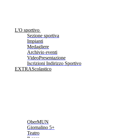
L'O sportivo
Sezione sportiva
Impianti
Medagliere
Archivio eventi
VideoPresentazione
Iscrizioni Indirizzo Sportivo
EXTRAScolastico
OberMUN
Giornalino 5+
Teatro