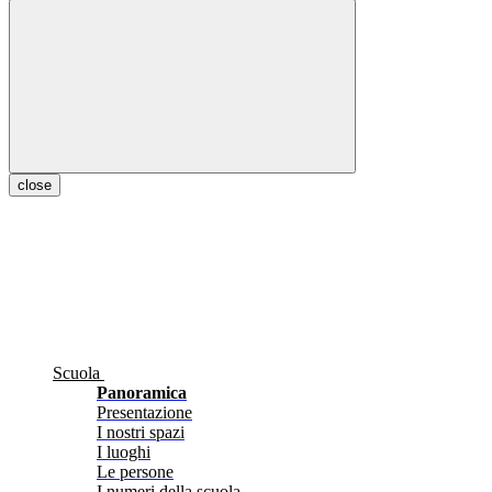
close
Scuola
Panoramica
Presentazione
I nostri spazi
I luoghi
Le persone
I numeri della scuola