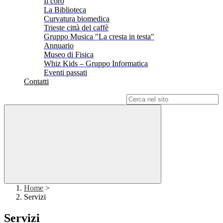
Il coro
La Biblioteca
Curvatura biomedica
Trieste città del caffè
Gruppo Musica "La cresta in testa"
Annuario
Museo di Fisica
Whiz Kids – Gruppo Informatica
Eventi passati
Contatti
Campo di ricerca per le pagine del sito
Home
>
Servizi
Servizi