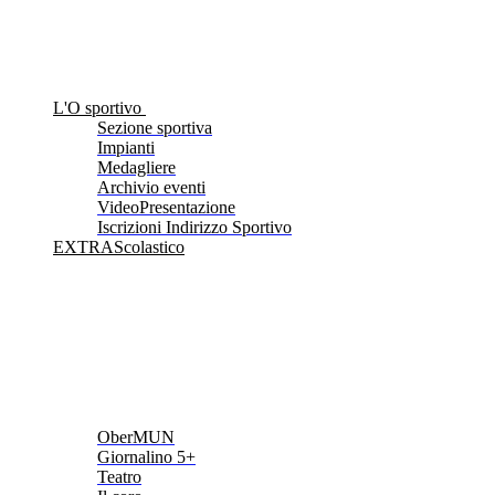
L'O sportivo
Sezione sportiva
Impianti
Medagliere
Archivio eventi
VideoPresentazione
Iscrizioni Indirizzo Sportivo
EXTRAScolastico
OberMUN
Giornalino 5+
Teatro