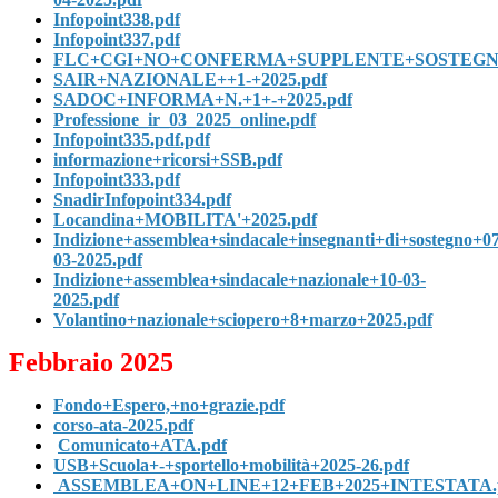
Infopoint338.pdf
Infopoint337.pdf
FLC+CGI+NO+CONFERMA+SUPPLENTE+SOSTEGNO
SAIR+NAZIONALE++1-+2025.pdf
SADOC+INFORMA+N.+1+-+2025.pdf
Professione_ir_03_2025_online.pdf
Infopoint335.pdf.pdf
informazione+ricorsi+SSB.pdf
Infopoint333.pdf
SnadirInfopoint334.pdf
Locandina+MOBILITA'+2025.pdf
Indizione+assemblea+sindacale+insegnanti+di+sostegno+07
03-2025.pdf
Indizione+assemblea+sindacale+nazionale+10-03-
2025.pdf
Volantino+nazionale+sciopero+8+marzo+2025.pdf
Febbraio 2025
Fondo+Espero,+no+grazie.pdf
corso-ata-2025.pdf
Comunicato+ATA.pdf
USB+Scuola+-+sportello+mobilità+2025-26.pdf
ASSEMBLEA+ON+LINE+12+FEB+2025+INTESTATA.