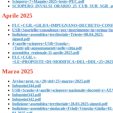
Sciopero+7+Maggio+2025+testo+PEC.pdf
SCIOPERO_INVALSI_ORARIO_25_CUB_SUR_SGB_.p
Aprile 2025
FLC+CGIL+GILDA+IMPUGNANO+DECRETO+CONF
USB+Sportello+consulenze+per+inserimento+in+prima+fa
Indizione+assemblea+territoriale+Trieste+08.04.2025-
signed.pdf
4+aprile+sciopero+USB+Scuola+-
+Tutti+gli+appuntamenti+nelle+città.pdf
assemblea_regionale-11-aprile-2025.pdf
FLC+CGIL+-
+LE+PROPOSTE+DI+MODIFICA+DEL+DDL+25+2025.
Marzo 2025
Avviso+prot.+n.+20+del+25+marzo+2025.pdf
Infopoint344.pdf
USB+Scuola+4+aprile+sciopero+nazionale+docenti+e+AT
Infopoint343.pdf
Infopoint342.pdf
Indizione+assemblea+territoriale+28.03.2025-signed.pdf
Indizione+assemblea+sindacale+Friuli+Venezia+Giulia+01-
04-2025.pdf