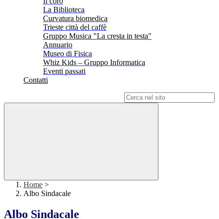
Il coro
La Biblioteca
Curvatura biomedica
Trieste città del caffè
Gruppo Musica "La cresta in testa"
Annuario
Museo di Fisica
Whiz Kids – Gruppo Informatica
Eventi passati
Contatti
Campo di ricerca per le pagine del sito
Home
>
Albo Sindacale
Albo Sindacale