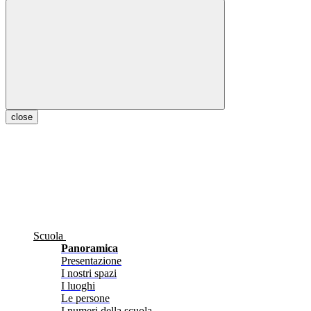
close
Scuola
Panoramica
Presentazione
I nostri spazi
I luoghi
Le persone
I numeri della scuola