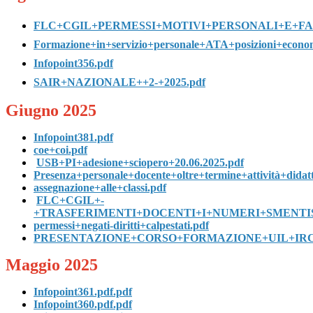
FLC+CGIL+PERMESSI+MOTIVI+PERSONALI+E+FAM
Formazione+in+servizio+personale+ATA+posizioni+eco
Infopoint356.pdf
SAIR+NAZIONALE++2-+2025.pdf
Giugno 2025
Infopoint381.pdf
coe+coi.pdf
USB+PI+adesione+sciopero+20.06.2025.pdf
Presenza+personale+docente+oltre+termine+attività+di
assegnazione+alle+classi.pdf
FLC+CGIL+-
+TRASFERIMENTI+DOCENTI+I+NUMERI+SMENTI
permessi+negati-diritti+calpestati.pdf
PRESENTAZIONE+CORSO+FORMAZIONE+UIL+IRC+
Maggio 2025
Infopoint361.pdf.pdf
Infopoint360.pdf.pdf