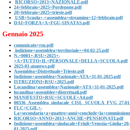
RICORSO+2013+NAZIONALE.pdf
24+febbraio+2025+Pordenone.pdf
28+febbraio+2025+trieste.pdf
USB+Scuola+-+assemblea+streaming+12+febbraio.pdf
DAI+FORZA+A+FGU-SINATAS.pdf
Gennaio 2025
comunicato+rsu.pdf
indizione+assemblea+territoriale++04-02-25.pdf
N.+0001+-RSU+2025+-
+A+TUTTO+IL+PERSONALE+DELLA+SCUOLA.pdf
2025-01-atanews.pdf
Assemblea+Distrettuale+Trieste.pdf
Indizione+assemblea+Nazionale+ATA+31-01-2025.pdf
ISTRUZIONI+RSU+2025.pdf
Locandina+assemblea+Nazionale+ATA+31-01-2025.pdf
locandina+assemblee+distrettuali.pdf
MANIFESTO+RSU+SCUOLE+A4.pdf
00336_Assemblea_sindacale_CISL_SCUOLA_FVG_27.01.
FLC+CGIL+-
La+secondaria+a+quattro+anni+conclude+la+commissione
RICORSO+ANNO+2013+ANCHE+PENSIONATI.pdf
Indizione+assemblea+sindacale+Friuli+Venezia+Giulia+20-
01-2025.pdf