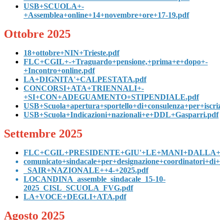
USB+SCUOLA+-
+Assemblea+online+14+novembre+ore+17-19.pdf
Ottobre 2025
18+ottobre+NIN+Trieste.pdf
FLC+CGIL+-+Traguardo+pensione,+prima+e+dopo+-
+Incontro+online.pdf
LA+DIGNITA'+CALPESTATA.pdf
CONCORSI+ATA+TRIENNALI+-
+SI+CON+ADEGUAMENTO+STIPENDIALE.pdf
USB+Scuola+apertura+sportello+di+consulenza+per+iscr
USB+Scuola+Indicazioni+nazionali+e+DDL+Gasparri.pdf
Settembre 2025
FLC+CGIL+PRESIDENTE+GIU'+LE+MANI+DALLA+
comunicato+sindacale+per+designazione+coordinatori+di+c
_SAIR+NAZIONALE++4-+2025.pdf
LOCANDINA_assemble_sindacale_15-10-
2025_CISL_SCUOLA_FVG.pdf
LA+VOCE+DEGLI+ATA.pdf
Agosto 2025