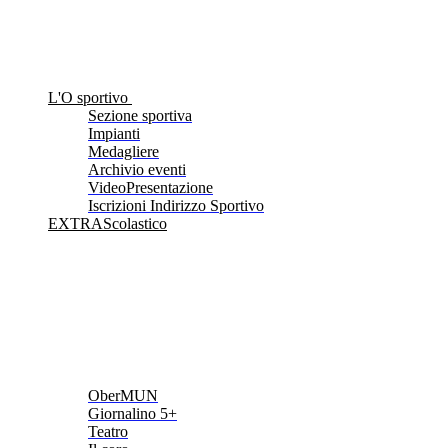
L'O sportivo
Sezione sportiva
Impianti
Medagliere
Archivio eventi
VideoPresentazione
Iscrizioni Indirizzo Sportivo
EXTRAScolastico
OberMUN
Giornalino 5+
Teatro