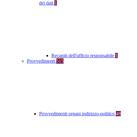
dei dati
1
Recapiti dell'ufficio responsabile
1
Provvedimenti
515
Provvedimenti organi indirizzo-politico
48