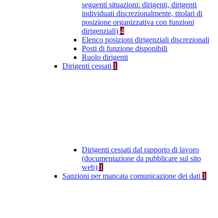
seguenti situazioni: dirigenti, dirigenti
individuati discrezionalmente, titolari di
posizione organizzativa con funzioni
dirigenziali)
4
Elenco posizioni dirigenziali discrezionali
Posti di funzione disponibili
Ruolo dirigenti
Dirigenti cessati
1
Dirigenti cessati dal rapporto di lavoro
(documentazione da pubblicare sul sito
web)
1
Sanzioni per mancata comunicazione dei dati
1