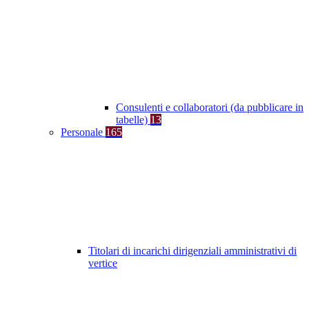
Consulenti e collaboratori (da pubblicare in
tabelle)
13
Personale
165
Titolari di incarichi dirigenziali amministrativi di
vertice