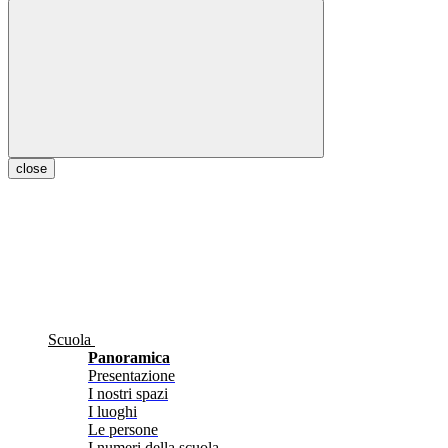
close
Scuola
Panoramica
Presentazione
I nostri spazi
I luoghi
Le persone
I numeri della scuola