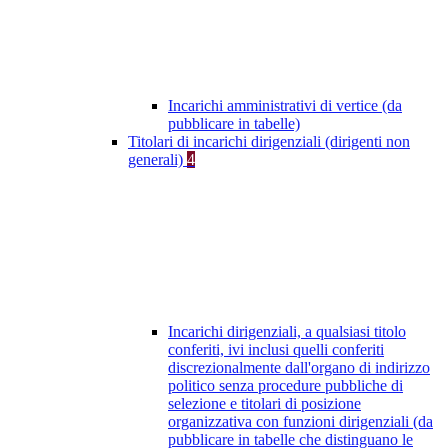
Incarichi amministrativi di vertice (da
pubblicare in tabelle)
Titolari di incarichi dirigenziali (dirigenti non
generali)
4
Incarichi dirigenziali, a qualsiasi titolo
conferiti, ivi inclusi quelli conferiti
discrezionalmente dall'organo di indirizzo
politico senza procedure pubbliche di
selezione e titolari di posizione
organizzativa con funzioni dirigenziali (da
pubblicare in tabelle che distinguano le