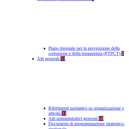
Piano triennale per la prevenzione della
corruzione e della trasparenza (PTPCT)
1
Atti generali
53
Riferimenti normativi su organizzazione e
attività
33
Atti amministrativi generali
10
Documenti di programmazione strategico-
gestionale