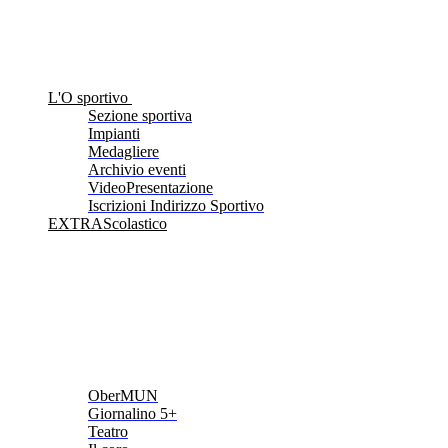
L'O sportivo
Sezione sportiva
Impianti
Medagliere
Archivio eventi
VideoPresentazione
Iscrizioni Indirizzo Sportivo
EXTRAScolastico
OberMUN
Giornalino 5+
Teatro