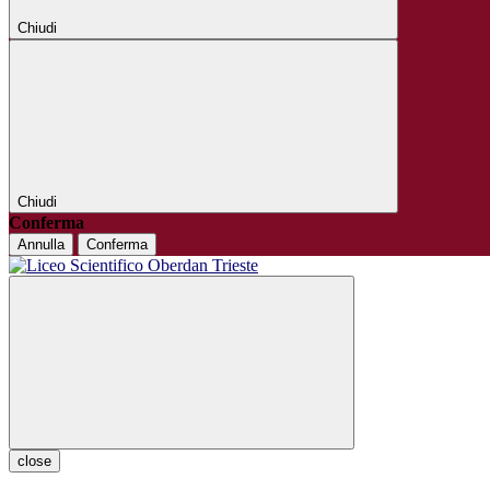
Chiudi
Chiudi
Conferma
Annulla
Conferma
close