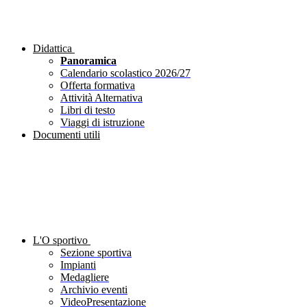
Didattica
Panoramica
Calendario scolastico 2026/27
Offerta formativa
Attività Alternativa
Libri di testo
Viaggi di istruzione
Documenti utili
L'O sportivo
Sezione sportiva
Impianti
Medagliere
Archivio eventi
VideoPresentazione