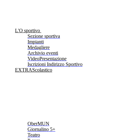
L'O sportivo
Sezione sportiva
Impianti
Medagliere
Archivio eventi
VideoPresentazione
Iscrizioni Indirizzo Sportivo
EXTRAScolastico
OberMUN
Giornalino 5+
Teatro