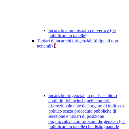
Incarichi amministrativi di vertice (da
pubblicare in tabelle)
Titolari di incarichi dirigenziali (dirigenti non
generali)
4
Incarichi dirigenziali, a qualsiasi titolo
conferiti, ivi inclusi quelli conferiti
discrezionalmente dall'organo di indirizzo
politico senza procedure pubbliche di
selezione e titolari di posizione
organizzativa con funzioni dirigenziali (da
pubblicare in tabelle che distinguano le