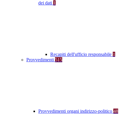
dei dati
1
Recapiti dell'ufficio responsabile
1
Provvedimenti
515
Provvedimenti organi indirizzo-politico
48