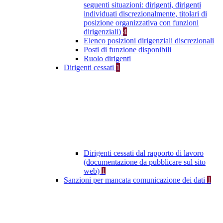
seguenti situazioni: dirigenti, dirigenti
individuati discrezionalmente, titolari di
posizione organizzativa con funzioni
dirigenziali)
4
Elenco posizioni dirigenziali discrezionali
Posti di funzione disponibili
Ruolo dirigenti
Dirigenti cessati
1
Dirigenti cessati dal rapporto di lavoro
(documentazione da pubblicare sul sito
web)
1
Sanzioni per mancata comunicazione dei dati
1