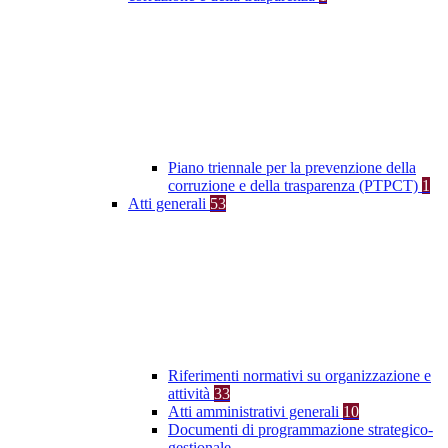
Piano triennale per la prevenzione della
corruzione e della trasparenza (PTPCT)
1
Atti generali
53
Riferimenti normativi su organizzazione e
attività
33
Atti amministrativi generali
10
Documenti di programmazione strategico-
gestionale