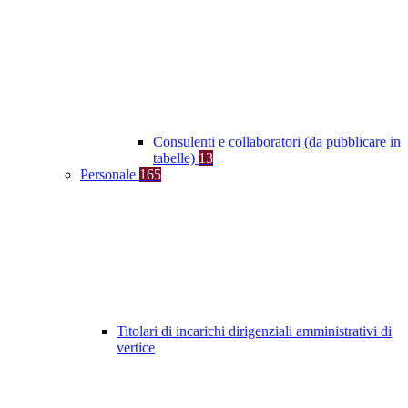
Consulenti e collaboratori (da pubblicare in
tabelle)
13
Personale
165
Titolari di incarichi dirigenziali amministrativi di
vertice