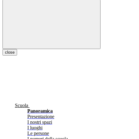
close
Scuola
Panoramica
Presentazione
I nostri spazi
I luoghi
Le persone
I numeri della scuola