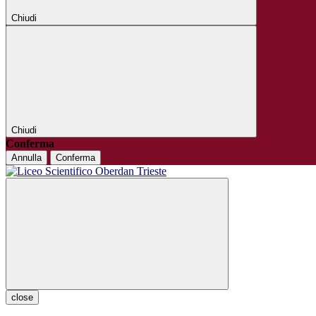
Chiudi
Chiudi
Conferma
Annulla
Conferma
close