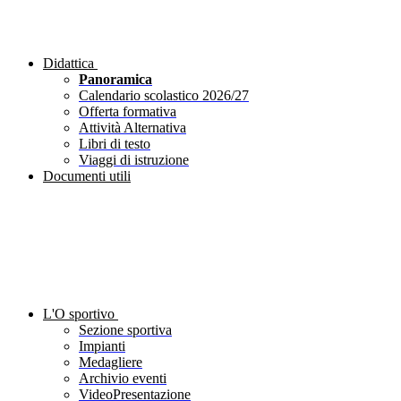
Didattica
Panoramica
Calendario scolastico 2026/27
Offerta formativa
Attività Alternativa
Libri di testo
Viaggi di istruzione
Documenti utili
L'O sportivo
Sezione sportiva
Impianti
Medagliere
Archivio eventi
VideoPresentazione