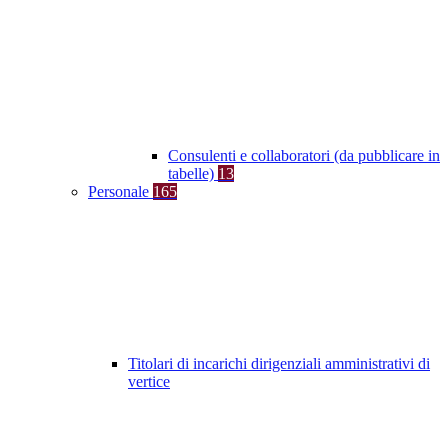
Consulenti e collaboratori (da pubblicare in
tabelle)
13
Personale
165
Titolari di incarichi dirigenziali amministrativi di
vertice