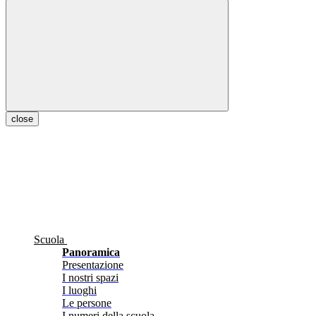
close
Scuola
Panoramica
Presentazione
I nostri spazi
I luoghi
Le persone
I numeri della scuola