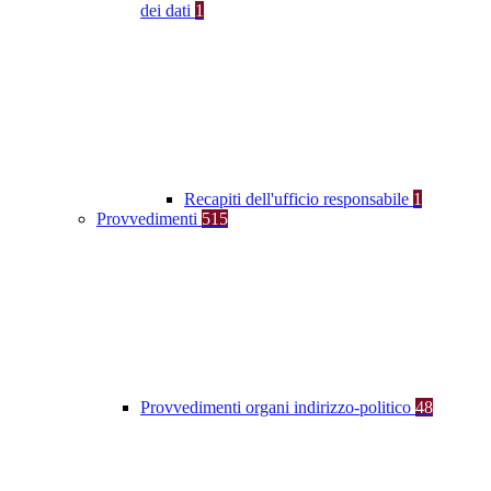
dei dati
1
Recapiti dell'ufficio responsabile
1
Provvedimenti
515
Provvedimenti organi indirizzo-politico
48