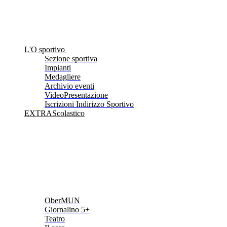
L'O sportivo
Sezione sportiva
Impianti
Medagliere
Archivio eventi
VideoPresentazione
Iscrizioni Indirizzo Sportivo
EXTRAScolastico
OberMUN
Giornalino 5+
Teatro