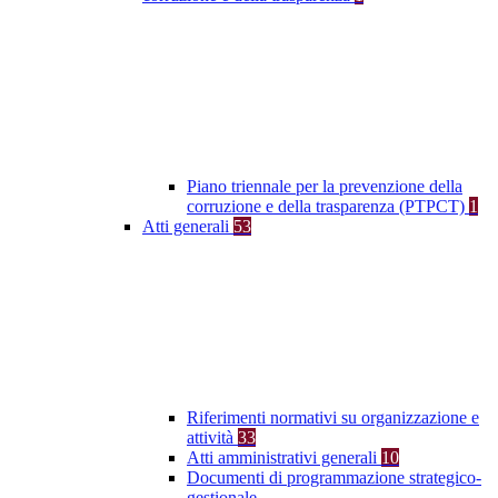
Piano triennale per la prevenzione della
corruzione e della trasparenza (PTPCT)
1
Atti generali
53
Riferimenti normativi su organizzazione e
attività
33
Atti amministrativi generali
10
Documenti di programmazione strategico-
gestionale