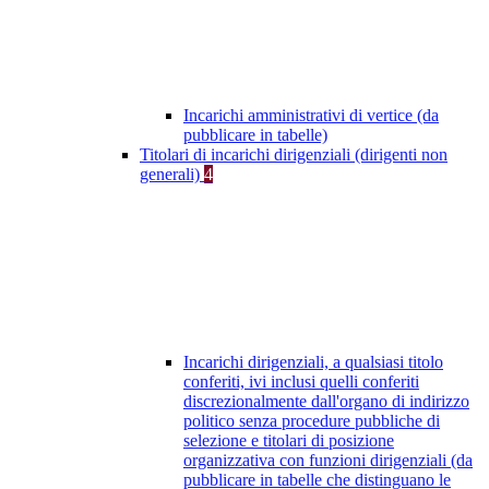
Incarichi amministrativi di vertice (da
pubblicare in tabelle)
Titolari di incarichi dirigenziali (dirigenti non
generali)
4
Incarichi dirigenziali, a qualsiasi titolo
conferiti, ivi inclusi quelli conferiti
discrezionalmente dall'organo di indirizzo
politico senza procedure pubbliche di
selezione e titolari di posizione
organizzativa con funzioni dirigenziali (da
pubblicare in tabelle che distinguano le