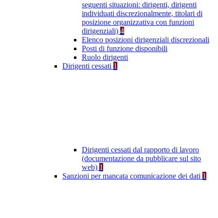
seguenti situazioni: dirigenti, dirigenti
individuati discrezionalmente, titolari di
posizione organizzativa con funzioni
dirigenziali)
4
Elenco posizioni dirigenziali discrezionali
Posti di funzione disponibili
Ruolo dirigenti
Dirigenti cessati
1
Dirigenti cessati dal rapporto di lavoro
(documentazione da pubblicare sul sito
web)
1
Sanzioni per mancata comunicazione dei dati
1