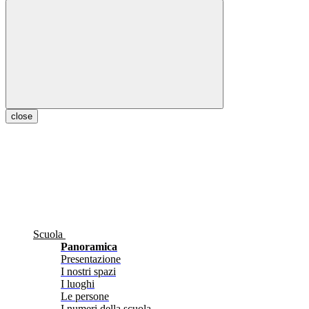
close
Scuola
Panoramica
Presentazione
I nostri spazi
I luoghi
Le persone
I numeri della scuola