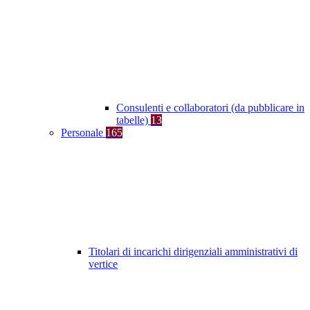
Consulenti e collaboratori (da pubblicare in
tabelle)
13
Personale
165
Titolari di incarichi dirigenziali amministrativi di
vertice