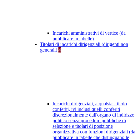
Incarichi amministrativi di vertice (da
pubblicare in tabelle)
Titolari di incarichi dirigenziali (dirigenti non
generali)
4
Incarichi dirigenziali, a qualsiasi titolo
conferiti, ivi inclusi quelli conferiti
discrezionalmente dall'organo di indirizzo
politico senza procedure pubbliche di
selezione e titolari di posizione
organizzativa con funzioni dirigenziali (da
pubblicare in tabelle che distinguano le