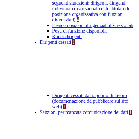
seguenti situazioni: dirigenti, dirigenti
individuati discrezionalmente, titolari di
posizione organizzativa con funzioni
dirigenziali)
4
Elenco posizioni dirigenziali discrezionali
Posti di funzione disponibili
Ruolo dirigenti
Dirigenti cessati
1
Dirigenti cessati dal rapporto di lavoro
(documentazione da pubblicare sul sito
web)
1
Sanzioni per mancata comunicazione dei dati
1