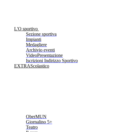
L'O sportivo
Sezione sportiva
Impianti
Medagliere
Archivio eventi
VideoPresentazione
Iscrizioni Indirizzo Sportivo
EXTRAScolastico
OberMUN
Giornalino 5+
Teatro