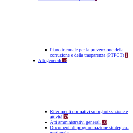
Piano triennale per la prevenzione della
corruzione e della trasparenza (PTPCT)
1
Atti generali
53
Riferimenti normativi su organizzazione e
attività
33
Atti amministrativi generali
10
Documenti di programmazione strategico-
gestionale