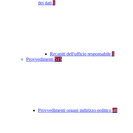
dei dati
1
Recapiti dell'ufficio responsabile
1
Provvedimenti
515
Provvedimenti organi indirizzo-politico
48