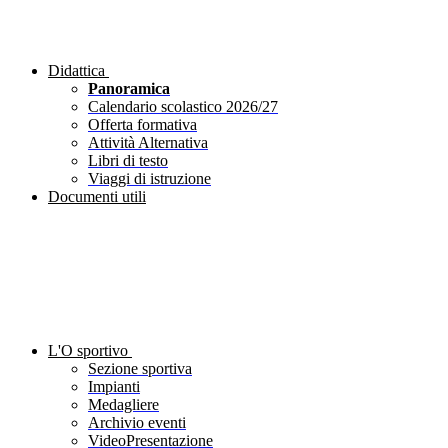
Didattica
Panoramica
Calendario scolastico 2026/27
Offerta formativa
Attività Alternativa
Libri di testo
Viaggi di istruzione
Documenti utili
L'O sportivo
Sezione sportiva
Impianti
Medagliere
Archivio eventi
VideoPresentazione