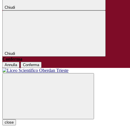
Chiudi
Chiudi
Conferma
Annulla
Conferma
close