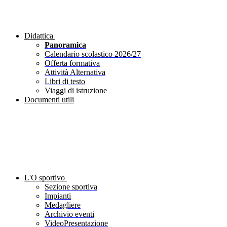
Didattica
Panoramica
Calendario scolastico 2026/27
Offerta formativa
Attività Alternativa
Libri di testo
Viaggi di istruzione
Documenti utili
L'O sportivo
Sezione sportiva
Impianti
Medagliere
Archivio eventi
VideoPresentazione