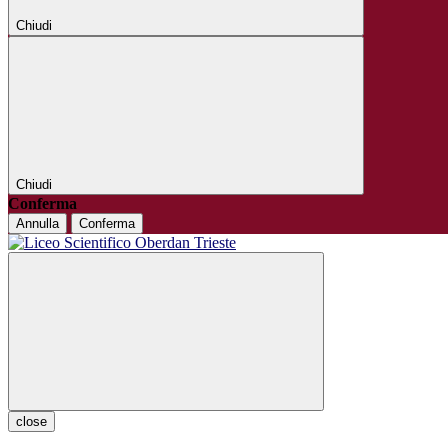
Chiudi
Chiudi
Conferma
Annulla
Conferma
close