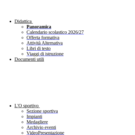
Didattica
Panoramica
Calendario scolastico 2026/27
Offerta formativa
Attività Alternativa
Libri di testo
Viaggi di istruzione
Documenti utili
L'O sportivo
Sezione sportiva
Impianti
Medagliere
Archivio eventi
VideoPresentazione