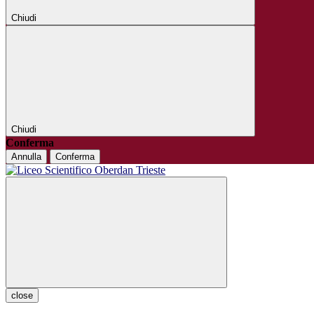
Chiudi
Chiudi
Conferma
Annulla
Conferma
close