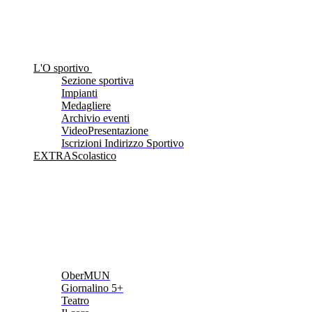
L'O sportivo
Sezione sportiva
Impianti
Medagliere
Archivio eventi
VideoPresentazione
Iscrizioni Indirizzo Sportivo
EXTRAScolastico
OberMUN
Giornalino 5+
Teatro