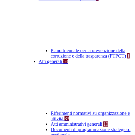
Piano triennale per la prevenzione della
corruzione e della trasparenza (PTPCT)
1
Atti generali
53
Riferimenti normativi su organizzazione e
attività
33
Atti amministrativi generali
10
Documenti di programmazione strategico-
gestionale