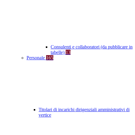
Consulenti e collaboratori (da pubblicare in
tabelle)
13
Personale
165
Titolari di incarichi dirigenziali amministrativi di
vertice