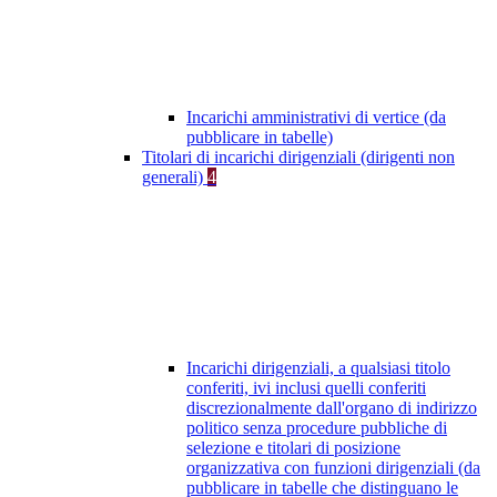
Incarichi amministrativi di vertice (da
pubblicare in tabelle)
Titolari di incarichi dirigenziali (dirigenti non
generali)
4
Incarichi dirigenziali, a qualsiasi titolo
conferiti, ivi inclusi quelli conferiti
discrezionalmente dall'organo di indirizzo
politico senza procedure pubbliche di
selezione e titolari di posizione
organizzativa con funzioni dirigenziali (da
pubblicare in tabelle che distinguano le