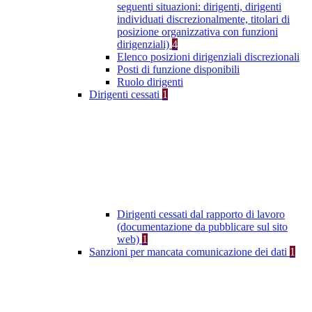
seguenti situazioni: dirigenti, dirigenti
individuati discrezionalmente, titolari di
posizione organizzativa con funzioni
dirigenziali)
4
Elenco posizioni dirigenziali discrezionali
Posti di funzione disponibili
Ruolo dirigenti
Dirigenti cessati
1
Dirigenti cessati dal rapporto di lavoro
(documentazione da pubblicare sul sito
web)
1
Sanzioni per mancata comunicazione dei dati
1