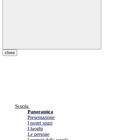
close
Scuola
Panoramica
Presentazione
I nostri spazi
I luoghi
Le persone
I numeri della scuola