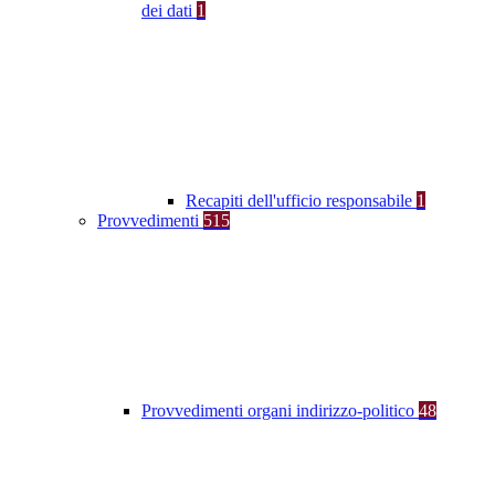
dei dati
1
Recapiti dell'ufficio responsabile
1
Provvedimenti
515
Provvedimenti organi indirizzo-politico
48