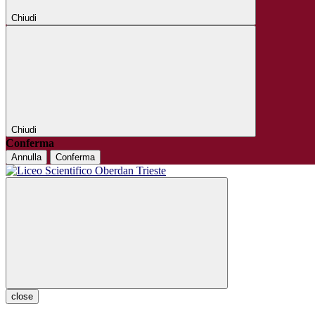
Chiudi
Chiudi
Conferma
Annulla
Conferma
close