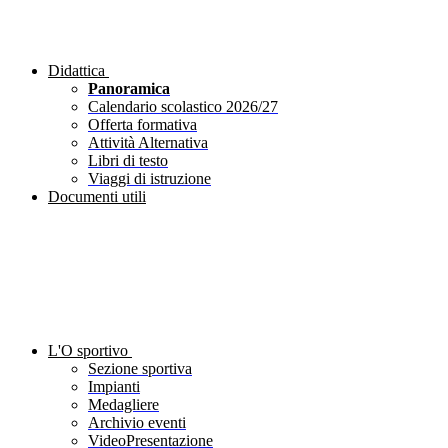
Didattica
Panoramica
Calendario scolastico 2026/27
Offerta formativa
Attività Alternativa
Libri di testo
Viaggi di istruzione
Documenti utili
L'O sportivo
Sezione sportiva
Impianti
Medagliere
Archivio eventi
VideoPresentazione