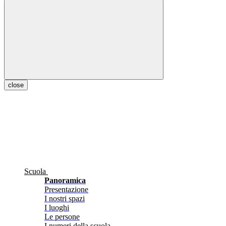
close
Scuola
Panoramica
Presentazione
I nostri spazi
I luoghi
Le persone
I numeri della scuola