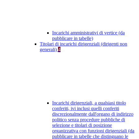
Incarichi amministrativi di vertice (da
pubblicare in tabelle)
Titolari di incarichi dirigenziali (dirigenti non
generali)
4
Incarichi dirigenziali, a qualsiasi titolo
conferiti, ivi inclusi quelli conferiti
discrezionalmente dall'organo di indirizzo
politico senza procedure pubbliche di
selezione e titolari di posizione
organizzativa con funzioni dirigenziali (da
pubblicare in tabelle che distinguano le