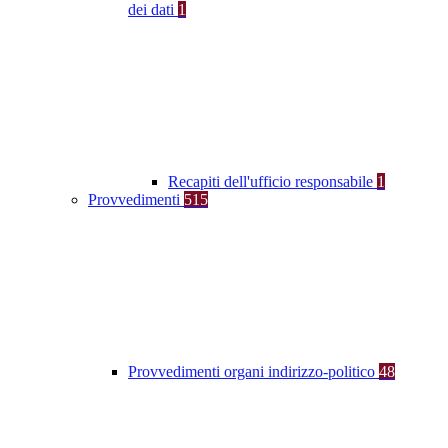
dei dati
1
Recapiti dell'ufficio responsabile
1
Provvedimenti
515
Provvedimenti organi indirizzo-politico
48