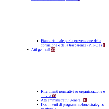
Piano triennale per la prevenzione della
corruzione e della trasparenza (PTPCT)
1
Atti generali
53
Riferimenti normativi su organizzazione e
attività
33
Atti amministrativi generali
10
Documenti di programmazione strategico-
gestionale