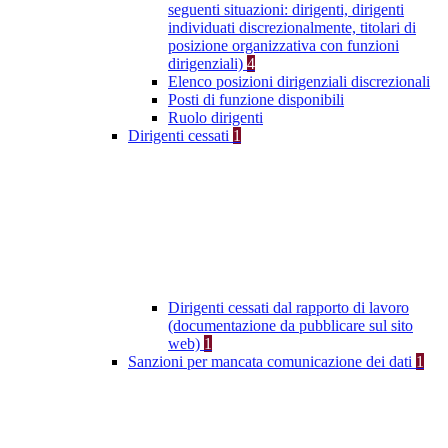
seguenti situazioni: dirigenti, dirigenti
individuati discrezionalmente, titolari di
posizione organizzativa con funzioni
dirigenziali)
4
Elenco posizioni dirigenziali discrezionali
Posti di funzione disponibili
Ruolo dirigenti
Dirigenti cessati
1
Dirigenti cessati dal rapporto di lavoro
(documentazione da pubblicare sul sito
web)
1
Sanzioni per mancata comunicazione dei dati
1