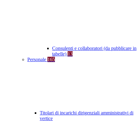
Consulenti e collaboratori (da pubblicare in
tabelle)
13
Personale
165
Titolari di incarichi dirigenziali amministrativi di
vertice