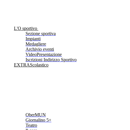
L'O sportivo
Sezione sportiva
Impianti
Medagliere
Archivio eventi
VideoPresentazione
Iscrizioni Indirizzo Sportivo
EXTRAScolastico
OberMUN
Giornalino 5+
Teatro