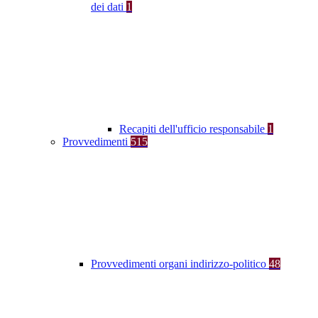
dei dati
1
Recapiti dell'ufficio responsabile
1
Provvedimenti
515
Provvedimenti organi indirizzo-politico
48