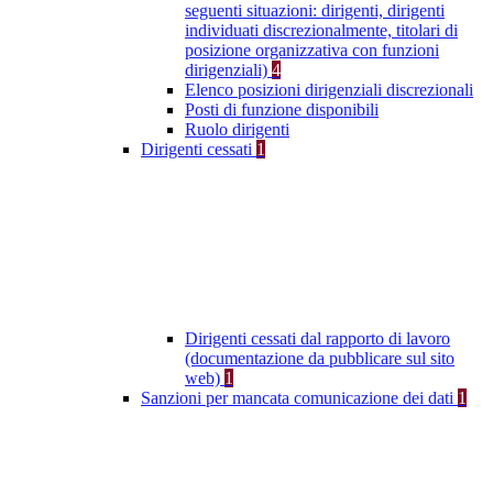
seguenti situazioni: dirigenti, dirigenti
individuati discrezionalmente, titolari di
posizione organizzativa con funzioni
dirigenziali)
4
Elenco posizioni dirigenziali discrezionali
Posti di funzione disponibili
Ruolo dirigenti
Dirigenti cessati
1
Dirigenti cessati dal rapporto di lavoro
(documentazione da pubblicare sul sito
web)
1
Sanzioni per mancata comunicazione dei dati
1