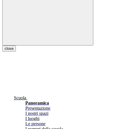
close
Scuola
Panoramica
Presentazione
I nostri spazi
I luoghi
Le persone
I numeri della scuola