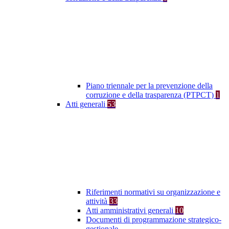
Piano triennale per la prevenzione della
corruzione e della trasparenza (PTPCT)
1
Atti generali
53
Riferimenti normativi su organizzazione e
attività
33
Atti amministrativi generali
10
Documenti di programmazione strategico-
gestionale