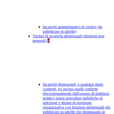
Incarichi amministrativi di vertice (da
pubblicare in tabelle)
Titolari di incarichi dirigenziali (dirigenti non
generali)
4
Incarichi dirigenziali, a qualsiasi titolo
conferiti, ivi inclusi quelli conferiti
discrezionalmente dall'organo di indirizzo
politico senza procedure pubbliche di
selezione e titolari di posizione
organizzativa con funzioni dirigenziali (da
pubblicare in tabelle che distinguano le