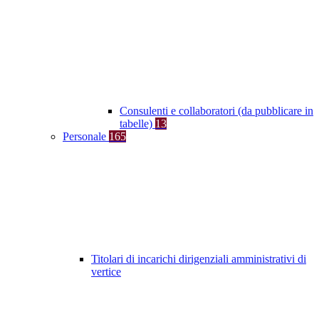
Consulenti e collaboratori (da pubblicare in
tabelle)
13
Personale
165
Titolari di incarichi dirigenziali amministrativi di
vertice