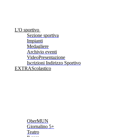
L'O sportivo
Sezione sportiva
Impianti
Medagliere
Archivio eventi
VideoPresentazione
Iscrizioni Indirizzo Sportivo
EXTRAScolastico
OberMUN
Giornalino 5+
Teatro