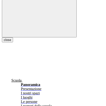
close
Scuola
Panoramica
Presentazione
I nostri spazi
I luoghi
Le persone
I numeri della scuola