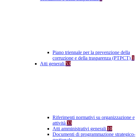
Piano triennale per la prevenzione della
corruzione e della trasparenza (PTPCT)
1
Atti generali
53
Riferimenti normativi su organizzazione e
attività
33
Atti amministrativi generali
10
Documenti di programmazione strategico-
gestionale