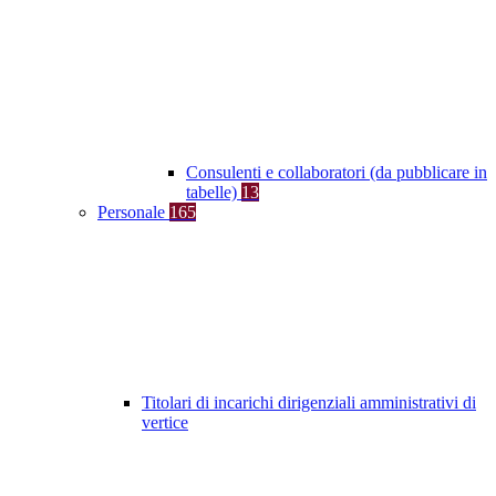
Consulenti e collaboratori (da pubblicare in
tabelle)
13
Personale
165
Titolari di incarichi dirigenziali amministrativi di
vertice