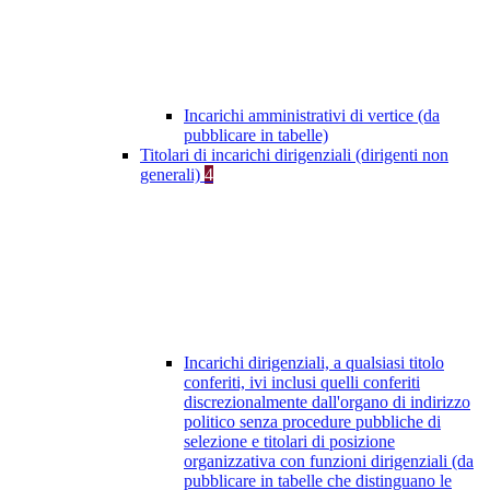
Incarichi amministrativi di vertice (da
pubblicare in tabelle)
Titolari di incarichi dirigenziali (dirigenti non
generali)
4
Incarichi dirigenziali, a qualsiasi titolo
conferiti, ivi inclusi quelli conferiti
discrezionalmente dall'organo di indirizzo
politico senza procedure pubbliche di
selezione e titolari di posizione
organizzativa con funzioni dirigenziali (da
pubblicare in tabelle che distinguano le