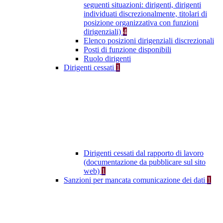
seguenti situazioni: dirigenti, dirigenti
individuati discrezionalmente, titolari di
posizione organizzativa con funzioni
dirigenziali)
4
Elenco posizioni dirigenziali discrezionali
Posti di funzione disponibili
Ruolo dirigenti
Dirigenti cessati
1
Dirigenti cessati dal rapporto di lavoro
(documentazione da pubblicare sul sito
web)
1
Sanzioni per mancata comunicazione dei dati
1