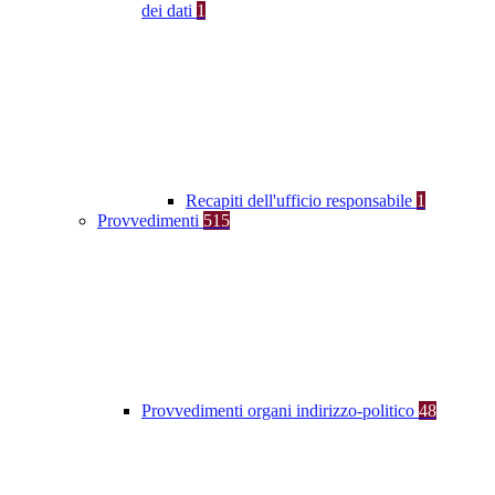
dei dati
1
Recapiti dell'ufficio responsabile
1
Provvedimenti
515
Provvedimenti organi indirizzo-politico
48