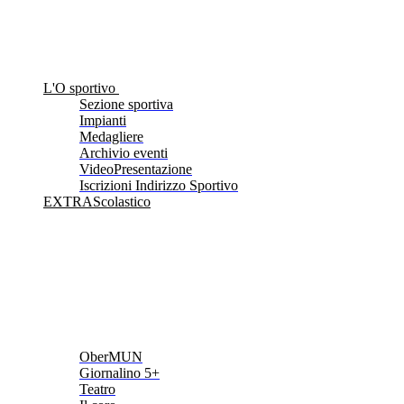
L'O sportivo
Sezione sportiva
Impianti
Medagliere
Archivio eventi
VideoPresentazione
Iscrizioni Indirizzo Sportivo
EXTRAScolastico
OberMUN
Giornalino 5+
Teatro