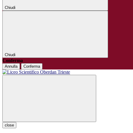
Chiudi
Chiudi
Conferma
Annulla
Conferma
close