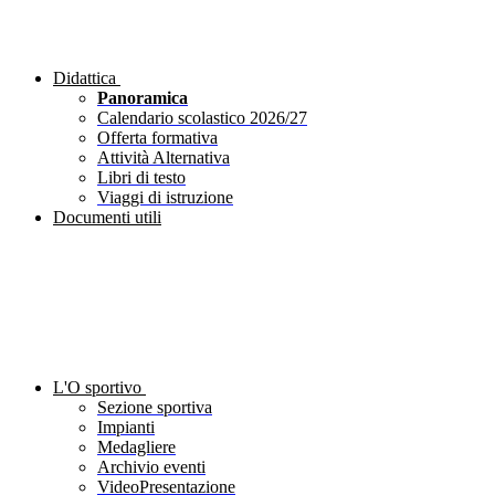
Didattica
Panoramica
Calendario scolastico 2026/27
Offerta formativa
Attività Alternativa
Libri di testo
Viaggi di istruzione
Documenti utili
L'O sportivo
Sezione sportiva
Impianti
Medagliere
Archivio eventi
VideoPresentazione