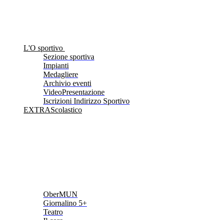
L'O sportivo
Sezione sportiva
Impianti
Medagliere
Archivio eventi
VideoPresentazione
Iscrizioni Indirizzo Sportivo
EXTRAScolastico
OberMUN
Giornalino 5+
Teatro