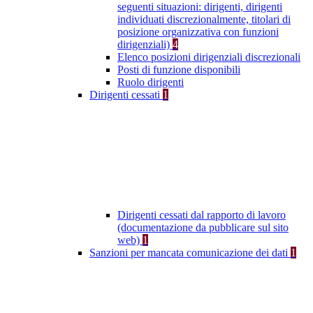
seguenti situazioni: dirigenti, dirigenti
individuati discrezionalmente, titolari di
posizione organizzativa con funzioni
dirigenziali)
4
Elenco posizioni dirigenziali discrezionali
Posti di funzione disponibili
Ruolo dirigenti
Dirigenti cessati
1
Dirigenti cessati dal rapporto di lavoro
(documentazione da pubblicare sul sito
web)
1
Sanzioni per mancata comunicazione dei dati
1