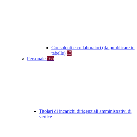
Consulenti e collaboratori (da pubblicare in
tabelle)
13
Personale
165
Titolari di incarichi dirigenziali amministrativi di
vertice