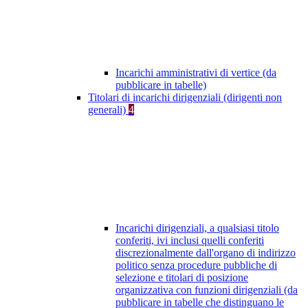
Incarichi amministrativi di vertice (da
pubblicare in tabelle)
Titolari di incarichi dirigenziali (dirigenti non
generali)
4
Incarichi dirigenziali, a qualsiasi titolo
conferiti, ivi inclusi quelli conferiti
discrezionalmente dall'organo di indirizzo
politico senza procedure pubbliche di
selezione e titolari di posizione
organizzativa con funzioni dirigenziali (da
pubblicare in tabelle che distinguano le