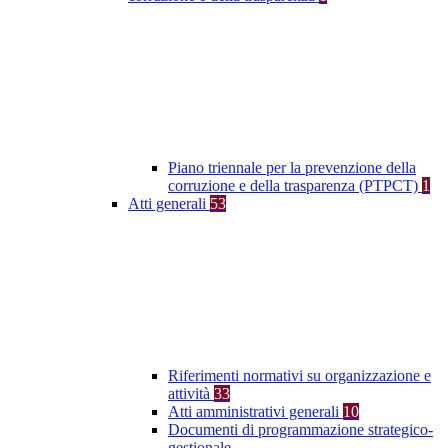
Piano triennale per la prevenzione della
corruzione e della trasparenza (PTPCT)
1
Atti generali
53
Riferimenti normativi su organizzazione e
attività
33
Atti amministrativi generali
10
Documenti di programmazione strategico-
gestionale