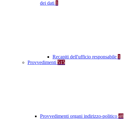
dei dati
1
Recapiti dell'ufficio responsabile
1
Provvedimenti
515
Provvedimenti organi indirizzo-politico
48