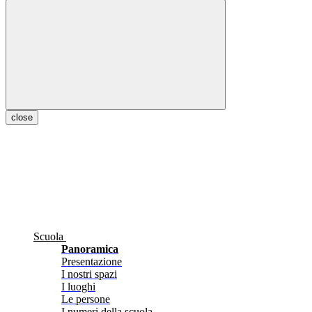
close
Scuola
Panoramica
Presentazione
I nostri spazi
I luoghi
Le persone
I numeri della scuola