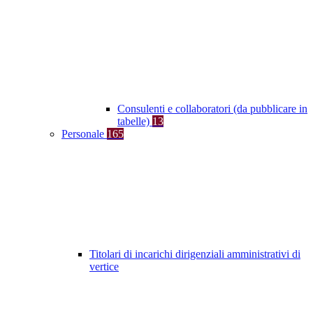
Consulenti e collaboratori (da pubblicare in
tabelle)
13
Personale
165
Titolari di incarichi dirigenziali amministrativi di
vertice