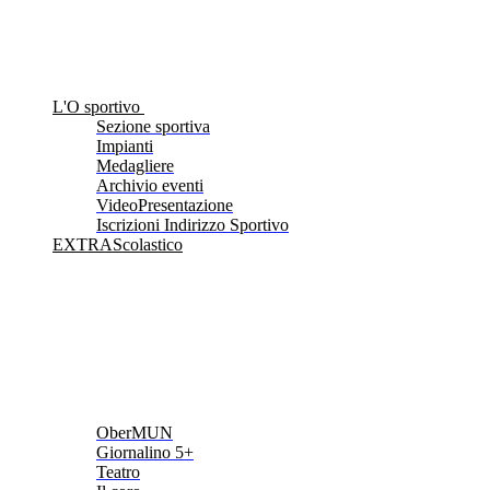
L'O sportivo
Sezione sportiva
Impianti
Medagliere
Archivio eventi
VideoPresentazione
Iscrizioni Indirizzo Sportivo
EXTRAScolastico
OberMUN
Giornalino 5+
Teatro