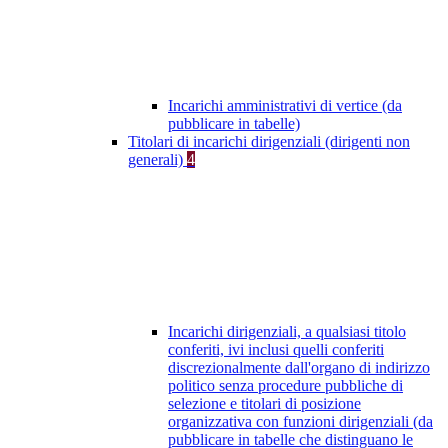
Incarichi amministrativi di vertice (da
pubblicare in tabelle)
Titolari di incarichi dirigenziali (dirigenti non
generali)
4
Incarichi dirigenziali, a qualsiasi titolo
conferiti, ivi inclusi quelli conferiti
discrezionalmente dall'organo di indirizzo
politico senza procedure pubbliche di
selezione e titolari di posizione
organizzativa con funzioni dirigenziali (da
pubblicare in tabelle che distinguano le