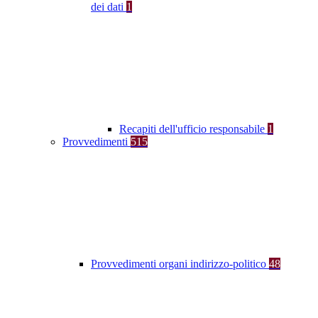
dei dati
1
Recapiti dell'ufficio responsabile
1
Provvedimenti
515
Provvedimenti organi indirizzo-politico
48