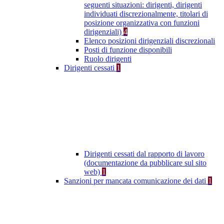
seguenti situazioni: dirigenti, dirigenti
individuati discrezionalmente, titolari di
posizione organizzativa con funzioni
dirigenziali)
4
Elenco posizioni dirigenziali discrezionali
Posti di funzione disponibili
Ruolo dirigenti
Dirigenti cessati
1
Dirigenti cessati dal rapporto di lavoro
(documentazione da pubblicare sul sito
web)
1
Sanzioni per mancata comunicazione dei dati
1