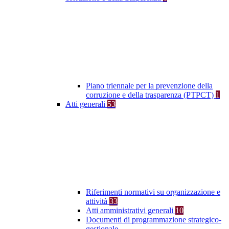
Piano triennale per la prevenzione della
corruzione e della trasparenza (PTPCT)
1
Atti generali
53
Riferimenti normativi su organizzazione e
attività
33
Atti amministrativi generali
10
Documenti di programmazione strategico-
gestionale