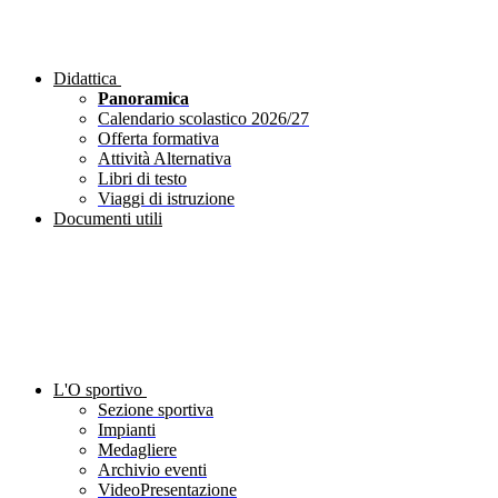
Didattica
Panoramica
Calendario scolastico 2026/27
Offerta formativa
Attività Alternativa
Libri di testo
Viaggi di istruzione
Documenti utili
L'O sportivo
Sezione sportiva
Impianti
Medagliere
Archivio eventi
VideoPresentazione