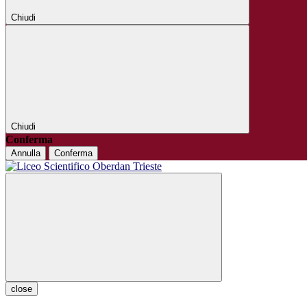
Chiudi
Chiudi
Conferma
Annulla
Conferma
close