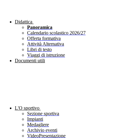
Didattica
Panoramica
Calendario scolastico 2026/27
Offerta formativa
Attività Alternativa
Libri di testo
Viaggi di istruzione
Documenti utili
L'O sportivo
Sezione sportiva
Impianti
Medagliere
Archivio eventi
VideoPresentazione