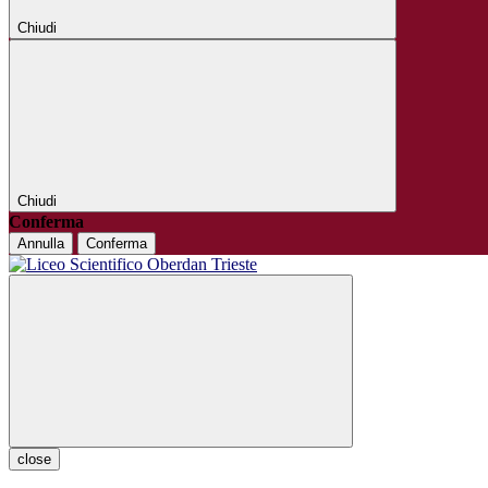
Chiudi
Chiudi
Conferma
Annulla
Conferma
close