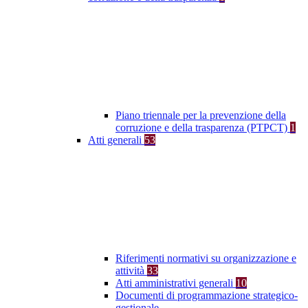
Piano triennale per la prevenzione della
corruzione e della trasparenza (PTPCT)
1
Atti generali
53
Riferimenti normativi su organizzazione e
attività
33
Atti amministrativi generali
10
Documenti di programmazione strategico-
gestionale