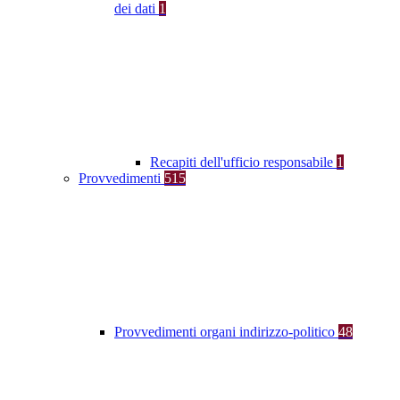
dei dati
1
Recapiti dell'ufficio responsabile
1
Provvedimenti
515
Provvedimenti organi indirizzo-politico
48