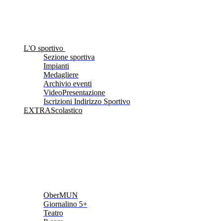
L'O sportivo
Sezione sportiva
Impianti
Medagliere
Archivio eventi
VideoPresentazione
Iscrizioni Indirizzo Sportivo
EXTRAScolastico
OberMUN
Giornalino 5+
Teatro