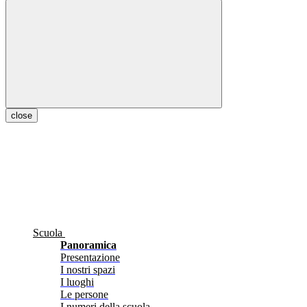
close
Scuola
Panoramica
Presentazione
I nostri spazi
I luoghi
Le persone
I numeri della scuola