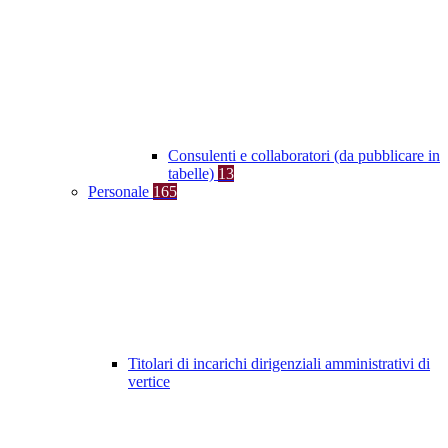
Consulenti e collaboratori (da pubblicare in
tabelle)
13
Personale
165
Titolari di incarichi dirigenziali amministrativi di
vertice