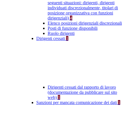
seguenti situazioni: dirigenti, dirigenti
individuati discrezionalmente, titolari di
posizione organizzativa con funzioni
dirigenziali)
4
Elenco posizioni dirigenziali discrezionali
Posti di funzione disponibili
Ruolo dirigenti
Dirigenti cessati
1
Dirigenti cessati dal rapporto di lavoro
(documentazione da pubblicare sul sito
web)
1
Sanzioni per mancata comunicazione dei dati
1