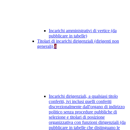
Incarichi amministrativi di vertice (da
pubblicare in tabelle)
Titolari di incarichi dirigenziali (dirigenti non
generali)
4
Incarichi dirigenziali, a qualsiasi titolo
conferiti, ivi inclusi quelli conferiti
discrezionalmente dall'organo di indirizzo
politico senza procedure pubbliche di
selezione e titolari di posizione
organizzativa con funzioni dirigenziali (da
pubblicare in tabelle che distinguano le