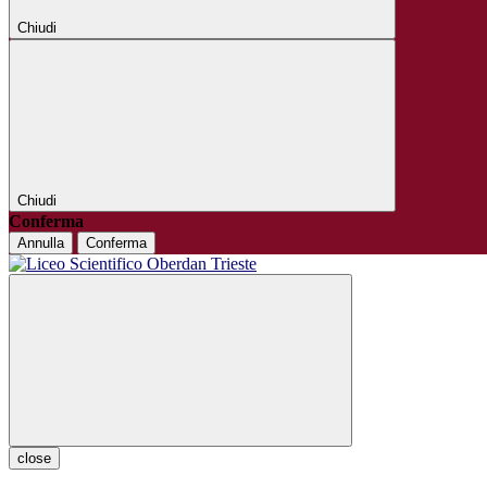
Chiudi
Chiudi
Conferma
Annulla
Conferma
close