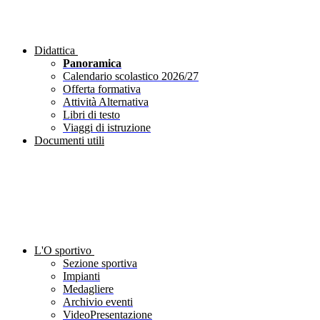
Didattica
Panoramica
Calendario scolastico 2026/27
Offerta formativa
Attività Alternativa
Libri di testo
Viaggi di istruzione
Documenti utili
L'O sportivo
Sezione sportiva
Impianti
Medagliere
Archivio eventi
VideoPresentazione