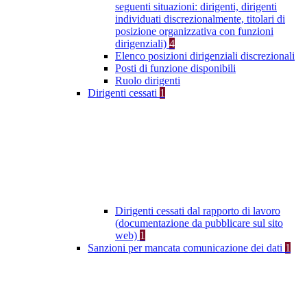
seguenti situazioni: dirigenti, dirigenti
individuati discrezionalmente, titolari di
posizione organizzativa con funzioni
dirigenziali)
4
Elenco posizioni dirigenziali discrezionali
Posti di funzione disponibili
Ruolo dirigenti
Dirigenti cessati
1
Dirigenti cessati dal rapporto di lavoro
(documentazione da pubblicare sul sito
web)
1
Sanzioni per mancata comunicazione dei dati
1