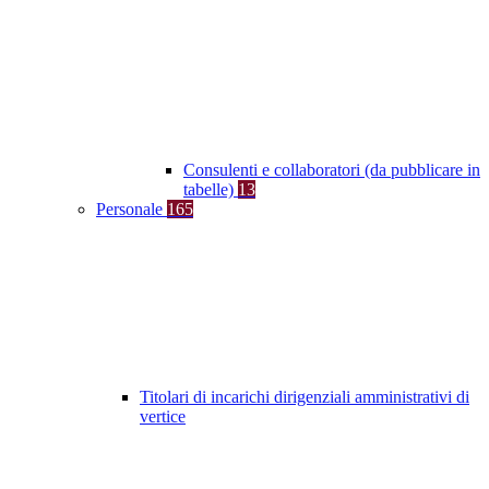
Consulenti e collaboratori (da pubblicare in
tabelle)
13
Personale
165
Titolari di incarichi dirigenziali amministrativi di
vertice