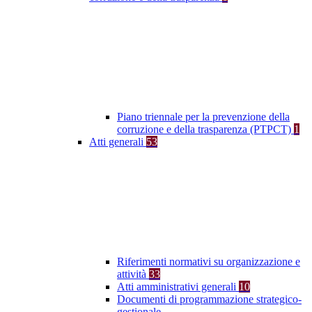
Piano triennale per la prevenzione della
corruzione e della trasparenza (PTPCT)
1
Atti generali
53
Riferimenti normativi su organizzazione e
attività
33
Atti amministrativi generali
10
Documenti di programmazione strategico-
gestionale