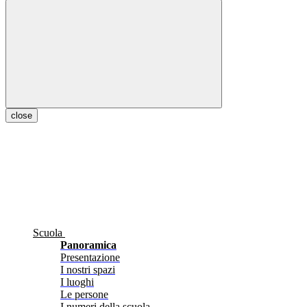
close
Scuola
Panoramica
Presentazione
I nostri spazi
I luoghi
Le persone
I numeri della scuola