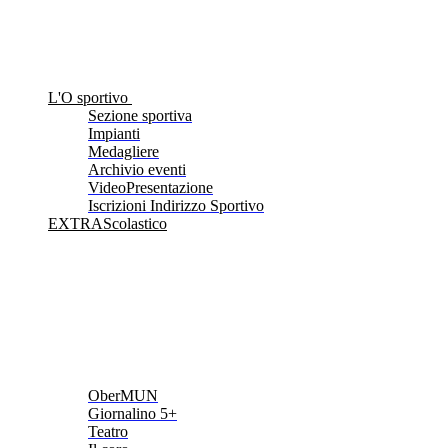
L'O sportivo
Sezione sportiva
Impianti
Medagliere
Archivio eventi
VideoPresentazione
Iscrizioni Indirizzo Sportivo
EXTRAScolastico
OberMUN
Giornalino 5+
Teatro