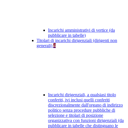
Incarichi amministrativi di vertice (da
pubblicare in tabelle)
Titolari di incarichi dirigenziali (dirigenti non
generali)
4
Incarichi dirigenziali, a qualsiasi titolo
conferiti, ivi inclusi quelli conferiti
discrezionalmente dall'organo di indirizzo
politico senza procedure pubbliche di
selezione e titolari di posizione
organizzativa con funzioni dirigenziali (da
pubblicare in tabelle che distinguano le