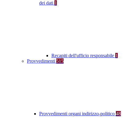
dei dati
1
Recapiti dell'ufficio responsabile
1
Provvedimenti
515
Provvedimenti organi indirizzo-politico
48