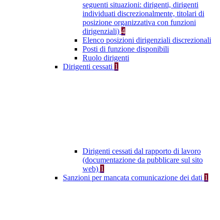
seguenti situazioni: dirigenti, dirigenti
individuati discrezionalmente, titolari di
posizione organizzativa con funzioni
dirigenziali)
4
Elenco posizioni dirigenziali discrezionali
Posti di funzione disponibili
Ruolo dirigenti
Dirigenti cessati
1
Dirigenti cessati dal rapporto di lavoro
(documentazione da pubblicare sul sito
web)
1
Sanzioni per mancata comunicazione dei dati
1