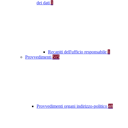
dei dati
1
Recapiti dell'ufficio responsabile
1
Provvedimenti
515
Provvedimenti organi indirizzo-politico
48