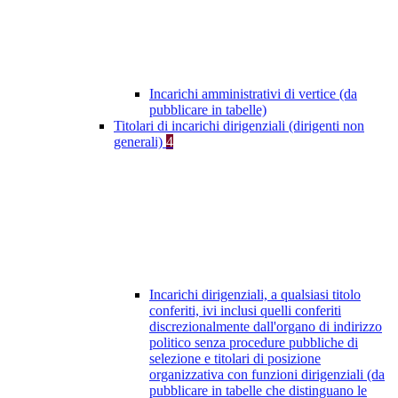
Incarichi amministrativi di vertice (da
pubblicare in tabelle)
Titolari di incarichi dirigenziali (dirigenti non
generali)
4
Incarichi dirigenziali, a qualsiasi titolo
conferiti, ivi inclusi quelli conferiti
discrezionalmente dall'organo di indirizzo
politico senza procedure pubbliche di
selezione e titolari di posizione
organizzativa con funzioni dirigenziali (da
pubblicare in tabelle che distinguano le