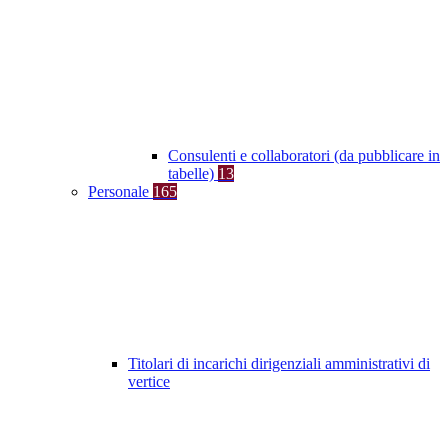
Consulenti e collaboratori (da pubblicare in
tabelle)
13
Personale
165
Titolari di incarichi dirigenziali amministrativi di
vertice