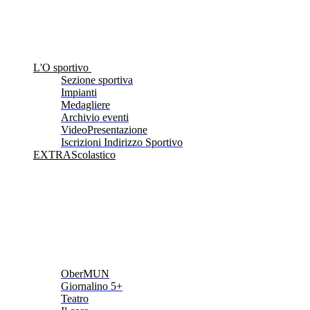
L'O sportivo
Sezione sportiva
Impianti
Medagliere
Archivio eventi
VideoPresentazione
Iscrizioni Indirizzo Sportivo
EXTRAScolastico
OberMUN
Giornalino 5+
Teatro