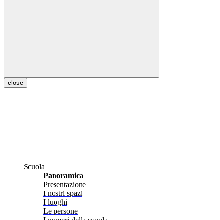
close
Scuola
Panoramica
Presentazione
I nostri spazi
I luoghi
Le persone
I numeri della scuola