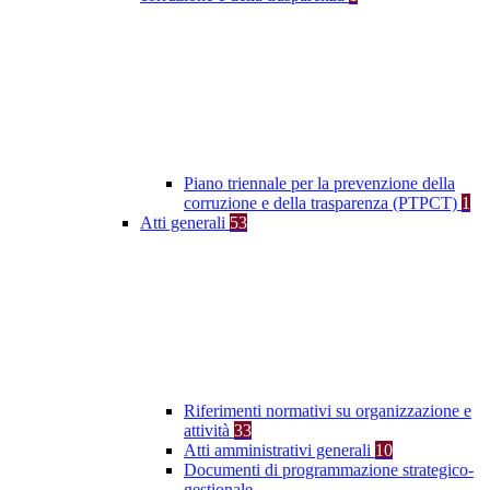
Piano triennale per la prevenzione della
corruzione e della trasparenza (PTPCT)
1
Atti generali
53
Riferimenti normativi su organizzazione e
attività
33
Atti amministrativi generali
10
Documenti di programmazione strategico-
gestionale