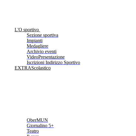
L'O sportivo
Sezione sportiva
Impianti
Medagliere
Archivio eventi
VideoPresentazione
Iscrizioni Indirizzo Sportivo
EXTRAScolastico
OberMUN
Giornalino 5+
Teatro