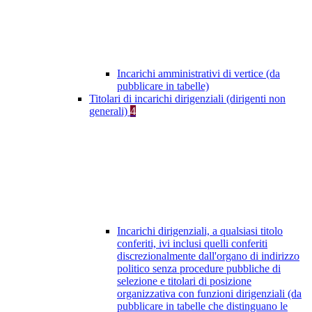
Incarichi amministrativi di vertice (da
pubblicare in tabelle)
Titolari di incarichi dirigenziali (dirigenti non
generali)
4
Incarichi dirigenziali, a qualsiasi titolo
conferiti, ivi inclusi quelli conferiti
discrezionalmente dall'organo di indirizzo
politico senza procedure pubbliche di
selezione e titolari di posizione
organizzativa con funzioni dirigenziali (da
pubblicare in tabelle che distinguano le