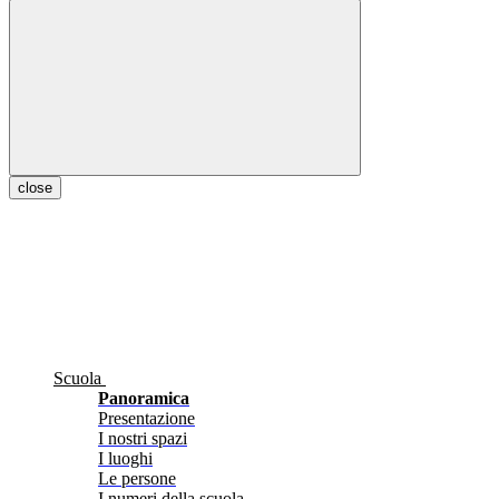
close
Scuola
Panoramica
Presentazione
I nostri spazi
I luoghi
Le persone
I numeri della scuola