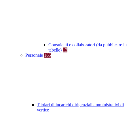
Consulenti e collaboratori (da pubblicare in
tabelle)
13
Personale
165
Titolari di incarichi dirigenziali amministrativi di
vertice