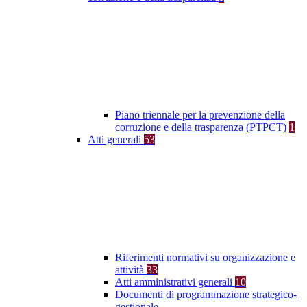
Piano triennale per la prevenzione della
corruzione e della trasparenza (PTPCT)
1
Atti generali
53
Riferimenti normativi su organizzazione e
attività
33
Atti amministrativi generali
10
Documenti di programmazione strategico-
gestionale