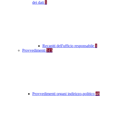
dei dati
1
Recapiti dell'ufficio responsabile
1
Provvedimenti
515
Provvedimenti organi indirizzo-politico
48