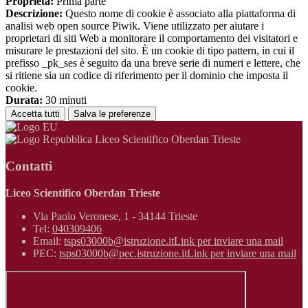
Proprieta:
Prima parte
Descrizione:
Questo nome di cookie è associato alla piattaforma di
analisi web open source Piwik. Viene utilizzato per aiutare i
proprietari di siti Web a monitorare il comportamento dei visitatori e
misurare le prestazioni del sito. È un cookie di tipo pattern, in cui il
prefisso _pk_ses è seguito da una breve serie di numeri e lettere, che
si ritiene sia un codice di riferimento per il dominio che imposta il
cookie.
Durata:
30 minuti
Accetta tutti
Salva le preferenze
Liceo Scientifico Oberdan Trieste
Contatti
Liceo Scientifico Oberdan Trieste
Via Paolo Veronese, 1 - 34144 Trieste
Tel:
040309406
Email:
tsps03000b@istruzione.it
Link per inviare una mail
PEC:
tsps03000b@pec.istruzione.it
Link per inviare una mail