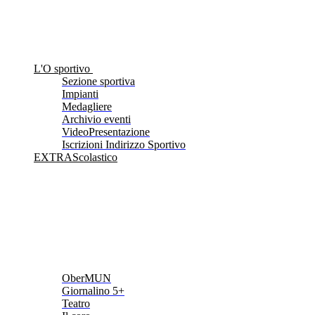
L'O sportivo
Sezione sportiva
Impianti
Medagliere
Archivio eventi
VideoPresentazione
Iscrizioni Indirizzo Sportivo
EXTRAScolastico
OberMUN
Giornalino 5+
Teatro