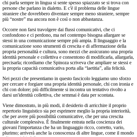
chi parla sempre in lingua si sente spesso spiazzato se si trova con
persone che parlano in dialetto. E c'è il problema delle lingue
straniere che dovrebbero diventare sempre meno straniere, sempre
più “nostre” ma ancora non è così o non abbastanza.
Occorre non farsi travolgere dai flussi comunicativi, che ci
confondono e ci perdono, ma nel contempo bisogna allargare se
stessi in una comunicazione sempre più ampia. Il linguaggio e la
comunicazione sono strumenti di crescita e di affermazione della
propria personalità e cultura, sono mezzi che assicurano una propria
identità personale e collettiva e consentono di modificarla, allargarla,
precisarla; ricordiamo che Spinoza scriveva che ampliare se stessi e
la propria capacità comunicativa porta alla “laetitia”, alla felicità.
Nei pezzi che presentiamo in questo fascicolo leggiamo uno sforzo
per cercare e forgiare una propria identità personale, chi con ironia e
chi con dolore; più difficilmente si incontra un tentativo rivolto a
darsi un'identità collettiva, che semmai è data per scontata.
Viene dimostrato, in più modi, il desiderio di arricchire il proprio
repertorio linguistico sia per esprimere meglio la propria interiorità,
che per avere più possibilità comunicative, che per una crescita
culturale complessiva. È finalmente entrata nella coscienza dei
giovani l'importanza che ha un linguaggio ricco, corretto, vario,
plurimo; arriverà anche la conoscenza di altre lingue, come il mondo