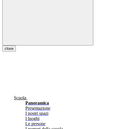
close
Scuola
Panoramica
Presentazione
I nostri spazi
I luoghi
Le persone
I numeri della scuola