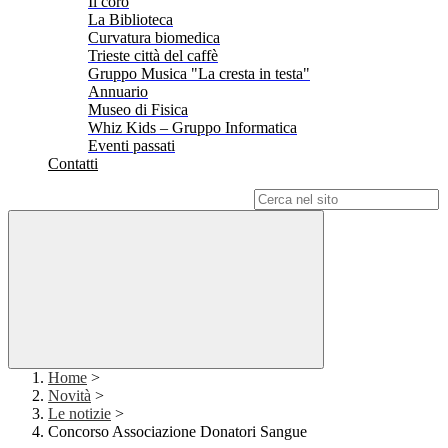
Il coro
La Biblioteca
Curvatura biomedica
Trieste città del caffè
Gruppo Musica "La cresta in testa"
Annuario
Museo di Fisica
Whiz Kids – Gruppo Informatica
Eventi passati
Contatti
Campo di ricerca per le pagine del sito
Home
>
Novità
>
Le notizie
>
Concorso Associazione Donatori Sangue