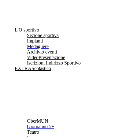
L'O sportivo
Sezione sportiva
Impianti
Medagliere
Archivio eventi
VideoPresentazione
Iscrizioni Indirizzo Sportivo
EXTRAScolastico
OberMUN
Giornalino 5+
Teatro