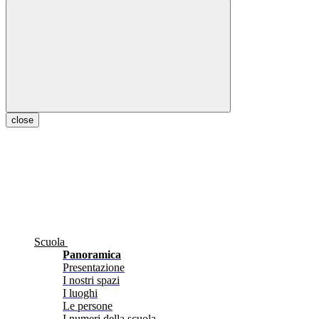
close
Scuola
Panoramica
Presentazione
I nostri spazi
I luoghi
Le persone
I numeri della scuola