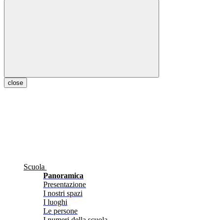
close
Scuola
Panoramica
Presentazione
I nostri spazi
I luoghi
Le persone
I numeri della scuola