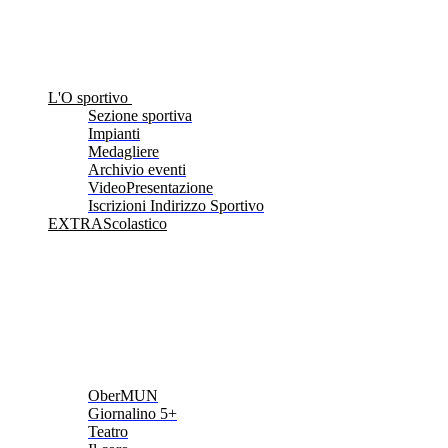
L'O sportivo
Sezione sportiva
Impianti
Medagliere
Archivio eventi
VideoPresentazione
Iscrizioni Indirizzo Sportivo
EXTRAScolastico
OberMUN
Giornalino 5+
Teatro