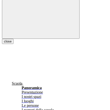
close
Scuola
Panoramica
Presentazione
I nostri spazi
I luoghi
Le persone
I numeri della scuola