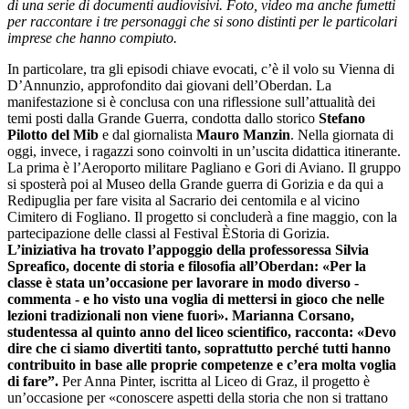
di una serie di documenti audiovisivi. Foto, video ma anche fumetti
per raccontare i tre personaggi che si sono distinti per le particolari
imprese che hanno compiuto.
In particolare, tra gli episodi chiave evocati, c’è il volo su Vienna di
D’Annunzio, approfondito dai giovani dell’Oberdan. La
manifestazione si è conclusa con una riflessione sull’attualità dei
temi posti dalla Grande Guerra, condotta dallo storico
Stefano
Pilotto del Mib
e dal giornalista
Mauro Manzin
. Nella giornata di
oggi, invece, i ragazzi sono coinvolti in un’uscita didattica itinerante.
La prima è l’Aeroporto militare Pagliano e Gori di Aviano. Il gruppo
si sposterà poi al Museo della Grande guerra di Gorizia e da qui a
Redipuglia per fare visita al Sacrario dei centomila e al vicino
Cimitero di Fogliano. Il progetto si concluderà a fine maggio, con la
partecipazione delle classi al Festival ÈStoria di Gorizia.
L’iniziativa ha trovato l’appoggio della professoressa Silvia
Spreafico, docente di storia e filosofia all’Oberdan: «Per la
classe è stata un’occasione per lavorare in modo diverso -
commenta - e ho visto una voglia di mettersi in gioco che nelle
lezioni tradizionali non viene fuori». Marianna Corsano,
studentessa al quinto anno del liceo scientifico, racconta: «Devo
dire che ci siamo divertiti tanto, soprattutto perché tutti hanno
contribuito in base alle proprie competenze e c’era molta voglia
di fare”.
Per Anna Pinter, iscritta al Liceo di Graz, il progetto è
un’occasione per «conoscere aspetti della storia che non si trattano