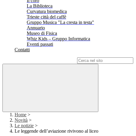
Il coro
La Biblioteca
Curvatura biomedica
Trieste città del caffè
Gruppo Musica "La cresta in testa"
Annuario
Museo di Fisica
Whiz Kids – Gruppo Informatica
Eventi passati
Contatti
Campo di ricerca per le pagine del sito
Home
>
Novità
>
Le notizie
>
Le leggende dell’aviazione rivivono al liceo