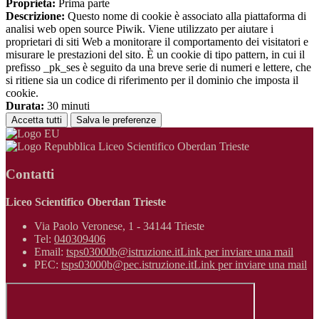
Proprieta:
Prima parte
Descrizione:
Questo nome di cookie è associato alla piattaforma di
analisi web open source Piwik. Viene utilizzato per aiutare i
proprietari di siti Web a monitorare il comportamento dei visitatori e
misurare le prestazioni del sito. È un cookie di tipo pattern, in cui il
prefisso _pk_ses è seguito da una breve serie di numeri e lettere, che
si ritiene sia un codice di riferimento per il dominio che imposta il
cookie.
Durata:
30 minuti
Accetta tutti
Salva le preferenze
Liceo Scientifico Oberdan Trieste
Contatti
Liceo Scientifico Oberdan Trieste
Via Paolo Veronese, 1 - 34144 Trieste
Tel:
040309406
Email:
tsps03000b@istruzione.it
Link per inviare una mail
PEC:
tsps03000b@pec.istruzione.it
Link per inviare una mail