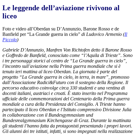
Le leggende dell’aviazione rivivono al
liceo
Foto e video all’Oberdan su D’Annunzio, Barone Rosso e de
Banfield per “La Grande guerra in cielo”
di Ludovico Armenio (
Il
Piccolo
)
Gabriele D’Annunzio, Manfren Von Richtofen detto il Barone Rosso
e Goffredo de Banfield, conosciuto come “l’Aquila di Trieste”. Sono
i tre personaggi storici al centro de “La Grande guerra in cielo”,
l’incontro sull’aviazione nella Prima guerra mondiale che si è
tenuto ieri mattina al liceo Oberdan. La giornata è parte del
progetto “La Grande guerra in cielo, in terra, in mare”, promosso
dall’Associazione Radici&Futuro con il sostegno della Regione. Il
percorso educativo coinvolge circa 330 studenti e una ventina di
docenti italiani, austriaci e croati. È stato inserito nel Programma
ufficiale delle commemorazioni del Centenario della Prima guerra
mondiale a cura della Presidenza del Consiglio. A Trieste hanno
partecipato il liceo Oberdan e l’Istituto comprensivo Divisione Julia
in collaborazione con il Bundesgymnasium und
Bundesrealgymnasium Kirchengasse di Graz. Durante la mattinata
gli studenti l’hanno fatta da protagonisti presentando i propri lavori.
Gli alunni dei tre istituti, infatti, si sono impegnati nella realizzazione