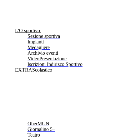
L'O sportivo
Sezione sportiva
Impianti
Medagliere
Archivio eventi
VideoPresentazione
Iscrizioni Indirizzo Sportivo
EXTRAScolastico
OberMUN
Giornalino 5+
Teatro