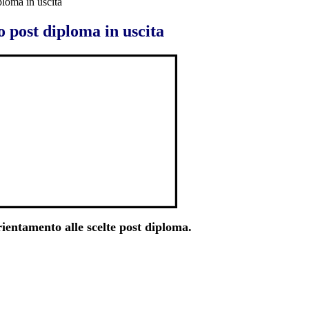
loma in uscita
 post diploma in uscita
rientamento alle scelte post diploma.