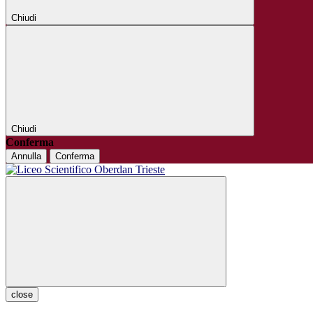
Chiudi
Chiudi
Conferma
Annulla
Conferma
close