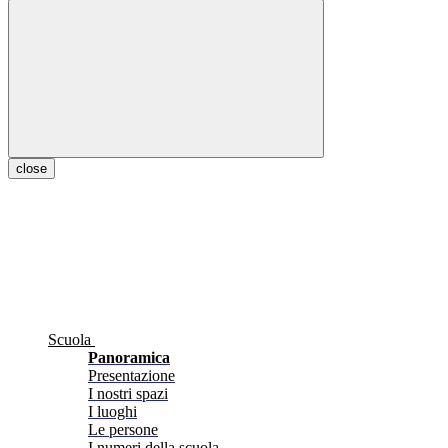
close
Scuola
Panoramica
Presentazione
I nostri spazi
I luoghi
Le persone
I numeri della scuola