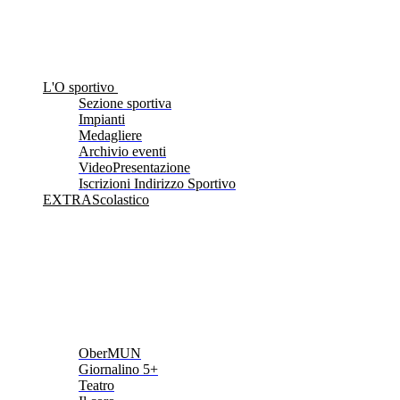
L'O sportivo
Sezione sportiva
Impianti
Medagliere
Archivio eventi
VideoPresentazione
Iscrizioni Indirizzo Sportivo
EXTRAScolastico
OberMUN
Giornalino 5+
Teatro