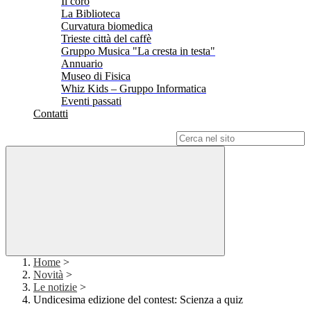
Il coro
La Biblioteca
Curvatura biomedica
Trieste città del caffè
Gruppo Musica "La cresta in testa"
Annuario
Museo di Fisica
Whiz Kids – Gruppo Informatica
Eventi passati
Contatti
Campo di ricerca per le pagine del sito
Home
>
Novità
>
Le notizie
>
Undicesima edizione del contest: Scienza a quiz