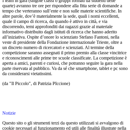
I team in gara (singole classi o gruppi formati da studenti delle
quarte) avranno tre ore per rispondere alla fitta serie di domande a
tempo che verteranno sull’ente e non sulle materie scientifiche. In
altre parole, dov’è materialmente la sede, quali i nomi eccellenti,
quale il campo di ricerca, da quando è attivo in città, e via
discorrendo, temi approfonditi dai ragazzi grazie al materiale
informativo distribuito dagli istituti di ricerca che hanno aderito
all’iniziativa. Ospite d’onore lo scienziato Stefano Fantoni, nella
veste di presidente della Fondazione internazionale Trieste, oltre a
un discreto numero di ricercatori e scienziati. Al termine della
competizione saranno assegnati il primo premio alla classe vincitrice
e riconoscimenti alle prime tre scuole classificate. La competizione è
aperta a amici, parenti e curiosi, che potranno seguire la gara nella
parte riservata al pubblico. Va da sé che smartphone, tablet e pc sono
da considerarsi vietatissimi.
(da "Il Piccolo", di Patrizia PIccione)
Notizie
Questo sito o gli strumenti terzi da questo utilizzati si avvalgono di
cookie necessari al funzionamento ed utili alle finalità illustrate nella