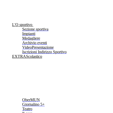
L'O sportivo
Sezione sportiva
Impianti
Medagliere
Archivio eventi
VideoPresentazione
Iscrizioni Indirizzo Sportivo
EXTRAScolastico
OberMUN
Giornalino 5+
Teatro