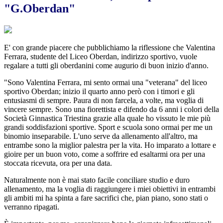
"G.Oberdan"
E' con grande piacere che pubblichiamo la riflessione che Valentina
Ferrara, studente del Liceo Oberdan, indirizzo sportivo, vuole
regalare a tutti gli oberdanini come augurio di buon inizio d'anno.
"Sono Valentina Ferrara, mi sento ormai una "veterana" del liceo
sportivo Oberdan; inizio il quarto anno però con i timori e gli
entusiasmi di sempre. Paura di non farcela, a volte, ma voglia di
vincere sempre. Sono una fiorettista e difendo da 6 anni i colori della
Società Ginnastica Triestina grazie alla quale ho vissuto le mie più
grandi soddisfazioni sportive. Sport e scuola sono ormai per me un
binomio inseparabile. L'uno serve da allenamento all'altro, ma
entrambe sono la miglior palestra per la vita. Ho imparato a lottare e
gioire per un buon voto, come a soffrire ed esaltarmi ora per una
stoccata ricevuta, ora per una data.
Naturalmente non è mai stato facile conciliare studio e duro
allenamento, ma la voglia di raggiungere i miei obiettivi in entrambi
gli ambiti mi ha spinta a fare sacrifici che, pian piano, sono stati o
verranno ripagati.