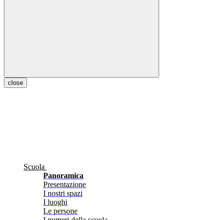
close
Scuola
Panoramica
Presentazione
I nostri spazi
I luoghi
Le persone
I numeri della scuola