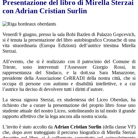
Presentazione del libro di Mirella Sterzai
con Adrian Cristian Surlin
Venerdì 9 giugno, presso la sala Bobi Bazlen di Palazzo Gopcevich,
si è tenuta la presentazione del libro autobiografico Cronache di una
vita straordinaria (Europa Edizioni) dell’autrice triestina Mirella
Sterzai.
All’evento, che si è realizzato con il patrocinio del Comune di
Trieste, sono intervenuti l’Assessore Giorgio Rossi, in
rappresentanza del Sindaco, e la dott.ssa Sara Manazzone,
presidente della Associazione CeRRADI della nostra città, che si
occupa di persone con autismo e disabilità intellettive, e a cui
l’autrice ha deciso di devolvere tutti i diritti d’autore.
La stessa signora Sterzai, ex studentessa del Liceo Oberdan, ha
richiesto che a curare la presentazione del proprio libro fosse uno
studente attuale del nostro Liceo, sottolineando in tal modo il grande
rapporto affettivo che la lega ancora alla nostra scuola.
L’invito è stato accolto da
Adrian Cristian Surlin
(della classe VF)
che, dopo aver tratteggiato il percorso biografico di Mirella Sterzai
descritto nel libro, si è soffermato soprattutto sul coinvolgimento