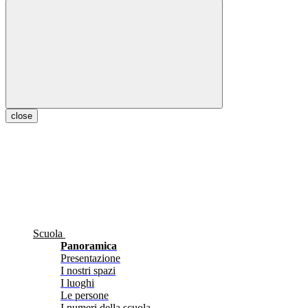
close
Scuola
Panoramica
Presentazione
I nostri spazi
I luoghi
Le persone
I numeri della scuola