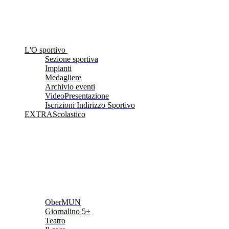
L'O sportivo
Sezione sportiva
Impianti
Medagliere
Archivio eventi
VideoPresentazione
Iscrizioni Indirizzo Sportivo
EXTRAScolastico
OberMUN
Giornalino 5+
Teatro