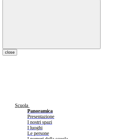
close
Scuola
Panoramica
Presentazione
I nostri spazi
I luoghi
Le persone
I numeri della scuola