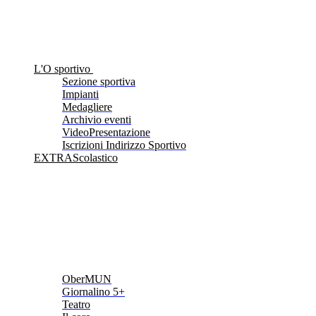
L'O sportivo
Sezione sportiva
Impianti
Medagliere
Archivio eventi
VideoPresentazione
Iscrizioni Indirizzo Sportivo
EXTRAScolastico
OberMUN
Giornalino 5+
Teatro