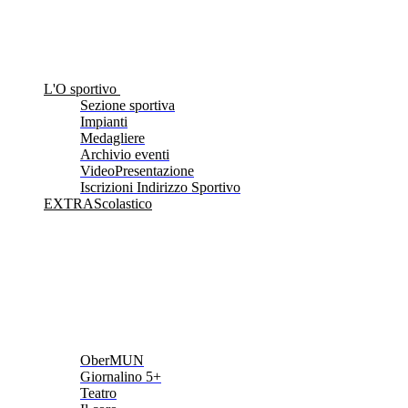
L'O sportivo
Sezione sportiva
Impianti
Medagliere
Archivio eventi
VideoPresentazione
Iscrizioni Indirizzo Sportivo
EXTRAScolastico
OberMUN
Giornalino 5+
Teatro