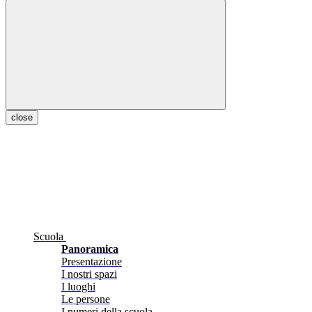
close
Scuola
Panoramica
Presentazione
I nostri spazi
I luoghi
Le persone
I numeri della scuola